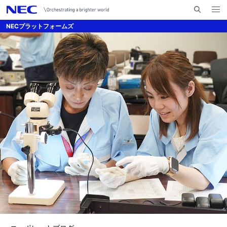
メ
サ
ニ
NECプラットフォームズ
イ
ュ
ー
ト
を
ナ
内
開
く
検
ビ
索
ゲ
ー
シ
ョ
ン