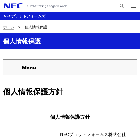
メ
サ
ニ
NECプラットフォームズ
イ
ュ
ー
ト
を
ホーム
個人情報保護
サ
ナ
内
開
く
検
ビ
イ
個人情報保護
索
ゲ
ト
ー
内
Menu
シ
ロ
閉
の
ョ
ー
じ
現
ン
個人情報保護方針
る
カ
在
ル
位
ナ
個人情報保護方針
置
ビ
を
NECプラットフォームズ株式会社
ゲ