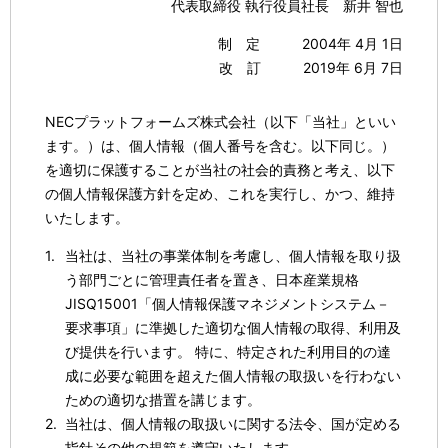
代表取締役 執行役員社長 新井 智也
表
ー
制定
2004年 4月 1日
示
改訂
2019年 6月 7日
シ
し
ョ
て
NECプラットフォームズ株式会社（以下「当社」といい
ン
ます。）は、個人情報（個人番号を含む。以下同じ。）
い
を適切に保護することが当社の社会的責務と考え、以下
の個人情報保護方針を定め、これを実行し、かつ、維持
ま
いたします。
す
当社は、当社の事業体制を考慮し、個人情報を取り扱
。
う部門ごとに管理責任者を置き、日本産業規格
JISQ15001「個人情報保護マネジメントシステム－
要求事項」に準拠した適切な個人情報の取得、利用及
び提供を行います。 特に、特定された利用目的の達
成に必要な範囲を超えた個人情報の取扱いを行わない
ための適切な措置を講じます。
当社は、個人情報の取扱いに関する法令、国が定める
指針その他の規範を遵守いたします。