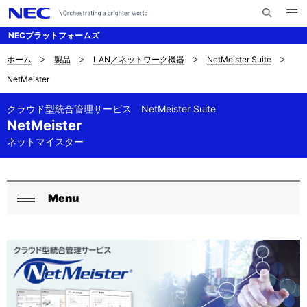
メ
サ
ニ
NECプラットフォームズ
イ
ュ
ー
ト
を
ホーム
製品
LAN／ネットワーク機器
NetMeister Suite
サ
ナ
内
開
NetMeister
く
検
ビ
イ
索
ゲ
クラウド型統合管理サービス NetMeister Suite
ト
NetMeister
ー
内
ネットマイスター
シ
の
ョ
現
ン
Menu
ロ
閉
在
ー
じ
位
る
カ
置
ル
を
ナ