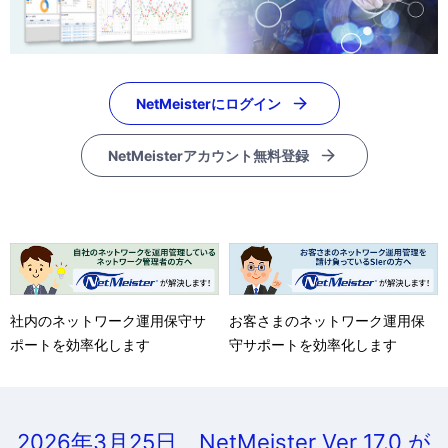
表
ビ
示
ゲ
し
NetMeisterにログイン
ー
て
シ
NetMeisterアカウント無料登録
い
ョ
ま
ン
す
。
社内のネットワーク運用保守サ
お客さまのネットワーク運用保
ポートを効率化します
守サポートを効率化します
2026年3月25日 NetMeister Ver 17.0 が