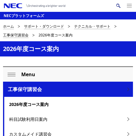
メ
サ
ニ
NECプラットフォームズ
イ
ュ
ー
ト
サ
を
ホーム
サポート・ダウンロード
テクニカル・サポート
ナ
内
開
工事保守講習会
2026年度コース案内
く
検
ビ
イ
索
ゲ
2026年度コース案内
ト
ー
内
シ
の
Menu
ョ
ロ
閉
現
ン
ー
じ
工事保守講習会
在
る
カ
2026年度コース案内
位
ル
置
科目試験利用日案内
ナ
を
ビ
カスタムメイド講習会