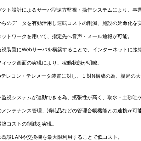
パクト設計によるサーバ型遠方監視・操作システムにより、事
からのデータを有効活用し運転コストの削減、施設の延命化を
ネットワークを用いて、指定先へ音声・メール通報が可能。
監視装置にWebサーバを構築することで、インターネットに接
フィック画面の実現により、稼動状態が明瞭。
1のテレコン・テレメータ装置に対し、１対N構成の為、親局の
。
ラ監視システムが連動できる為、拡張性が高く、取水・土砂吐
のメンテナンス管理、消耗品などの管理台帳機能との連携が可
構築コストの削減を実現。
の既設LANや交換機を最大限利用することで低コスト。