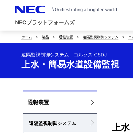
NECプラットフォームズ
ホーム
製品
通報装置
遠隔監視制御システム
コ
サ
イ
遠隔監視制御システム コルソス CSDJ
ト
上水・簡易水道設備監視
内
の
現
ロ
通報装置
在
ー
位
遠隔監視制御システム
カ
上水
置