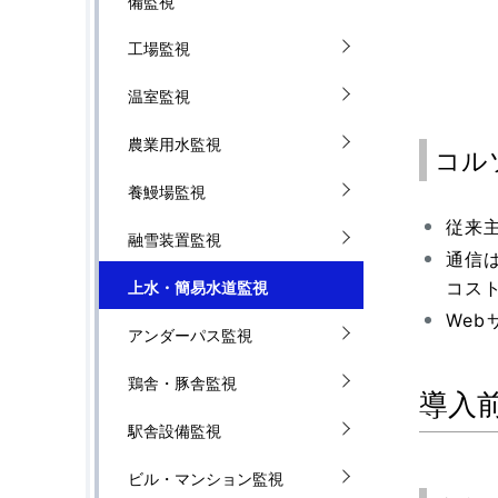
備監視
工場監視
温室監視
農業用水監視
コル
養鰻場監視
従来
融雪装置監視
通信
コス
上水・簡易水道監視
We
アンダーパス監視
鶏舎・豚舎監視
導入
駅舎設備監視
ビル・マンション監視