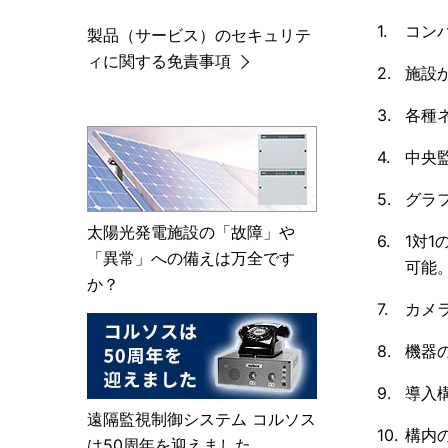
コン
製品（サービス）のセキュリテ
ィに関する免責事項
施設
各種
中央
グラ
太陽光発電施設の「故障」や
1対
「異常」への備えは万全です
可能
か？
カメ
機器
導入
遠隔監視制御システム コルソス
構内
は50周年を迎えました