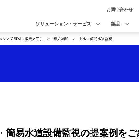
お問い合わせ
ナ
ビ
ソリューション・サービス
製品
ゲ
ルソス CSDJ（販売終了）
導入場所
上水・簡易水道監視
ー
シ
ョ
ン
・簡易水道設備監視の提案例をご