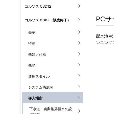
ル
コルソス CSD12
を
ナ
PC
表
コルソス CSDJ（販売終了）
ビ
示
ゲ
概要
配水池や
し
ー
ンニング
特長
て
シ
機器／仕様
い
ョ
機能
ま
ン
運用スタイル
す
システム構成例
。
導入場所
下水道・農業集落排水の設