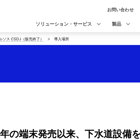
お問い合わせ
ナ
ビ
ソリューション・サービス
製品
ゲ
ルソス CSDJ（販売終了）
導入場所
ー
シ
ョ
ン
72年の端末発売以来、下水道設備