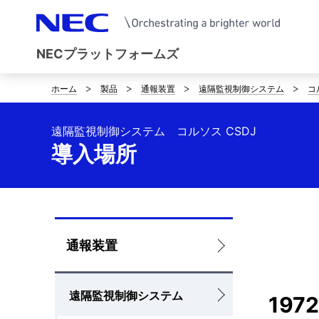
NECプラットフォームズ
ホーム
製品
通報装置
遠隔監視制御システム
コ
サ
イ
遠隔監視制御システム コルソス CSDJ
ト
導入場所
内
の
現
ロ
通報装置
在
ー
位
遠隔監視制御システム
カ
19
置