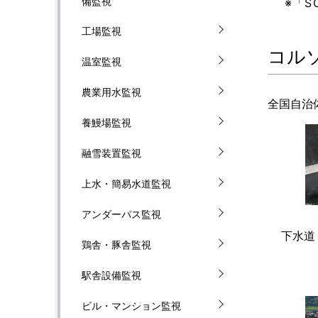
備監視
※「S
工場監視
コル
温室監視
農業用水監視
全国自治
養鰻場監視
融雪装置監視
上水・簡易水道監視
アンダーパス監視
下水道
鶏舎・豚舎監視
駅舎設備監視
ビル・マンション監視