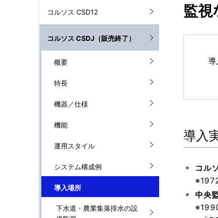
ル
監視
コルソス CSD12
を
ナ
表
コルソス CSDJ（販売終了）
ビ
示
導
ゲ
概要
し
ー
特長
て
シ
機器／仕様
い
ョ
機能
ま
導入
ン
運用スタイル
す
システム構成例
。
コル
※1
導入場所
中央
※19
下水道・農業集落排水の設