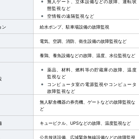
無人ゲート、立体設備などの故障、運転状
態監視など
空情報の遠隔監視など
ョン
給水ポンプ、駐車場設備の故障監視
電気、空調、消防、衛生設備の故障監視など
養鶏、養魚設備などの故障、温度、水位監視など
薬品、材料、燃料等の貯蔵庫の故障、温度
監視など
設
コンピュータ室の電源監視やコンピュータ
故障監視など
無人駅舎機器の券売機、ゲートなどの故障監視な
ど
備
キュービクル、UPSなどの故障、温度監視など
公共放送設備、広域緊急無線設備などの故障監視