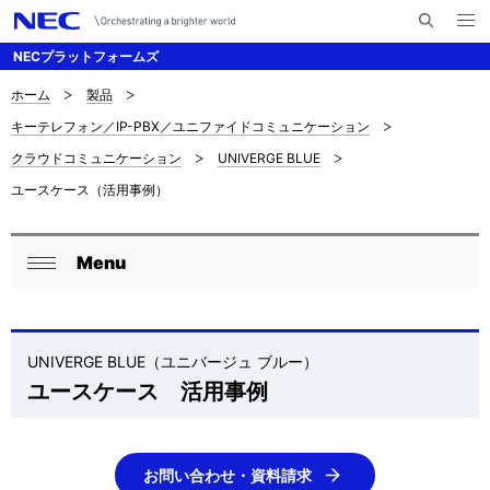
メ
サ
ニ
NECプラットフォームズ
イ
ュ
ー
ト
を
ホーム
製品
サ
ナ
内
開
キーテレフォン／IP-PBX／ユニファイドコミュニケーション
く
検
ビ
イ
クラウドコミュニケーション
UNIVERGE BLUE
索
ゲ
ト
ユースケース（活用事例）
ー
内
シ
の
Menu
ロ
ョ
閉
現
ン
ー
じ
在
る
カ
UNIVERGE BLUE（ユニバージュ ブルー）
位
ユースケース 活用事例
ル
置
ナ
を
ビ
お問い合わせ・資料請求