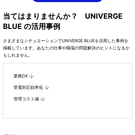
表
ゲ
示
当てはまりませんか？ UNIVERGE
ー
BLUE の活用事例
し
シ
て
ョ
さまざまなシチュエーションでUNIVERGE BLUEを活用した事例を
い
掲載しています。あなたの仕事や職場の問題解決のヒントになるか
ン
もしれません。
ま
す
業務DX
。
受電対応効率化
管理コスト減