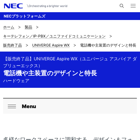
メ
サ
ニ
NECプラットフォームズ
イ
ュ
ー
ト
を
ホーム
製品
サ
ナ
内
開
キーテレフォン／IP-PBX／ユニファイドコミュニケーション
く
検
ビ
イ
販売終了品
UNIVERGE Aspire WX
電話機や主装置のデザインと特長
索
ゲ
ト
ー
【販売終了品】UNIVERGE Aspire WX（ユニバージュ アスパイア ダ
内
ブリューエックス）
シ
電話機や主装置のデザインと特長
の
ョ
ハードウェア
現
ン
在
Menu
ロ
位
閉
ー
置
じ
る
カ
を
多様なワークスペースに調和する、デザイン＆フォ