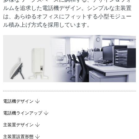
ル
表
ルムを追求した電話機デザイン。シンプルな主装置
ナ
示
は、あらゆるオフィスにフィットする小型モジュー
ル積み上げ方式を採用しています。
ビ
し
ゲ
て
ー
い
シ
ま
ョ
す
ン
。
電話機デザイン
電話機ラインアップ
主装置デザイン
主装置設置形態