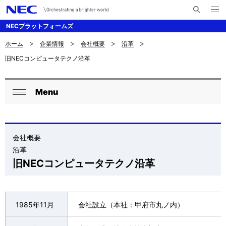
メ
サ
ニ
NECプラットフォームズ
イ
ュ
ー
ト
を
ホーム
企業情報
会社概要
沿革
サ
ナ
内
開
旧NECコンピュータテクノ沿革
く
検
ビ
イ
索
ゲ
ト
Menu
ー
ロ
内
閉
シ
ー
じ
の
ョ
る
カ
会社概要
現
ン
沿革
ル
在
旧NECコンピュータテクノ沿革
ナ
位
ビ
置
1985年11月
会社設立（本社：甲府市丸ノ内）
ゲ
を