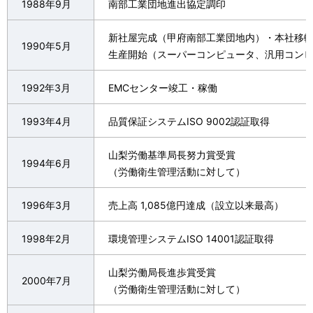
ー
1988年9月
南部工業団地進出協定調印
表
シ
示
新社屋完成（甲府南部工業団地内）・本社移
1990年5月
ョ
生産開始（スーパーコンピュータ、汎用コン
し
ン
て
1992年3月
EMCセンター竣工・稼働
い
1993年4月
品質保証システムISO 9002認証取得
ま
山梨労働基準局長努力賞受賞
す
1994年6月
（労働衛生管理活動に対して）
。
1996年3月
売上高 1,085億円達成（設立以来最高）
1998年2月
環境管理システムISO 14001認証取得
山梨労働局長進歩賞受賞
2000年7月
（労働衛生管理活動に対して）