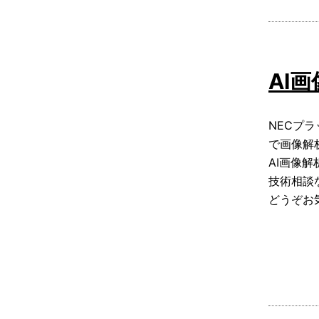
AI
NECプ
で画像解
AI画像
技術相談
どうぞお