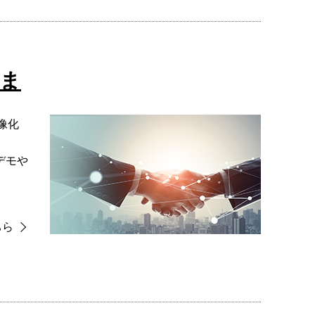
さま
像化
デモや
ちら