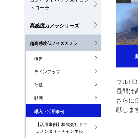
ナ
トローラ
を
ビ
表
高感度カメラシリーズ
ゲ
示
ー
超高感度低ノイズカメラ
し
シ
て
概要
ョ
い
ラインアップ
ン
フルH
ま
仕様
昼間は
す
動画
さらに
。
献しま
導入・活用事例
【活用事例】株式会社ドキ
ュメンタリーチャンネル