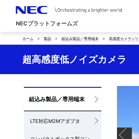
NECプラットフォームズ
ホーム
製品
組込み製品／専用端末
高感度カメラシリ
サ
イ
超高感度低ノイズカメラ
ト
内
の
ロ
組込み製品／専用端末
現
ー
在
LTE対応M2Mアダプタ
カ
位
ル
置
コンパクトボックス型コン