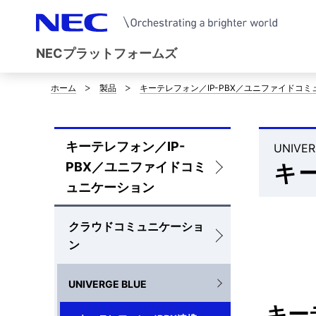
NECプラットフォームズ
ホーム
製品
キーテレフォン／IP-PBX／ユニファイドコ
サ
イ
キーテレフォン／IP-
ト
UNIV
ロ
PBX／ユニファイドコミ
キ
内
ー
ュニケーション
の
カ
クラウドコミュニケーショ
現
ル
ン
在
ナ
位
UNIVERGE BLUE
ビ
キー
置