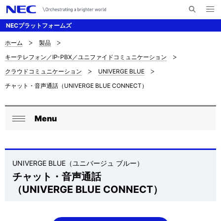
メ
サ
ニ
NECプラットフォームズ
イ
ュ
ー
ト
を
ホーム
製品
サ
ナ
内
開
キーテレフォン／IP-PBX／ユニファイドコミュニケーション
く
検
ビ
イ
クラウドコミュニケーション
UNIVERGE BLUE
索
ゲ
ト
チャット・音声通話（UNIVERGE BLUE CONNECT）
ー
内
シ
の
Menu
ロ
ョ
閉
現
ン
ー
じ
在
る
カ
UNIVERGE BLUE（ユニバージュ ブルー）
位
チャット・音声通話
ル
（
UNIVERGE BLUE CONNECT
）
置
ナ
を
ビ