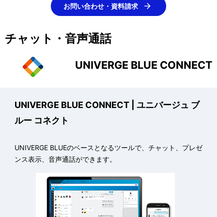
表
お問い合わせ・資料請求
ゲ
示
ー
チャット・音声通話
し
シ
て
UNIVERGE BLUE CONNECT
ョ
い
ン
ま
UNIVERGE BLUE CONNECT
| ユニバージュ ブ
す
ルー コネクト
。
UNIVERGE BLUEのベースとなるツールで、チャット、プレゼ
ンス表示、音声通話ができます。