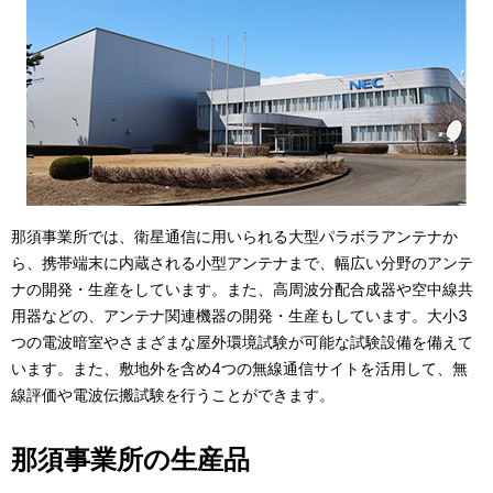
表
ー
示
シ
し
ョ
て
ン
い
ま
那須事業所では、衛星通信に用いられる大型パラボラアンテナか
す
ら、携帯端末に内蔵される小型アンテナまで、幅広い分野のアンテ
ナの開発・生産をしています。また、高周波分配合成器や空中線共
。
用器などの、アンテナ関連機器の開発・生産もしています。大小3
つの電波暗室やさまざまな屋外環境試験が可能な試験設備を備えて
います。また、敷地外を含め4つの無線通信サイトを活用して、無
線評価や電波伝搬試験を行うことができます。
那須事業所の生産品