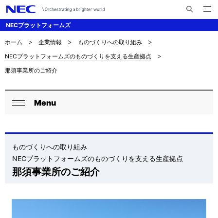
メ
サ
ニ
NECプラットフォームズ
イ
ュ
ー
ト
を
ホーム
企業情報
ものづくりへの取り組み
サ
ナ
内
開
NECプラットフォームズのものづくりを支える生産拠点
く
検
ビ
イ
那須事業所のご紹介
索
ゲ
ト
ー
内
Menu
ロ
シ
閉
の
ョ
ー
じ
現
ン
る
カ
ものづくりへの取り組み
在
NECプラットフォームズのものづくりを支える生産拠点
ル
位
那須事業所のご紹介
ナ
置
ビ
を
ゲ