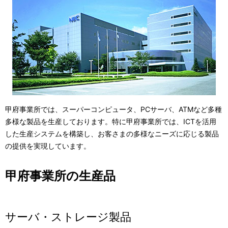
表
ー
示
シ
し
ョ
て
ン
い
ま
甲府事業所では、スーパーコンピュータ、PCサーバ、ATMなど多種
す
多様な製品を生産しております。特に甲府事業所では、ICTを活用
した生産システムを構築し、お客さまの多様なニーズに応じる製品
。
の提供を実現しています。
甲府事業所の生産品
サーバ・ストレージ製品