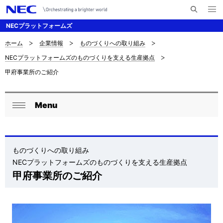
メ
サ
ニ
NECプラットフォームズ
イ
ュ
ー
ト
を
ホーム
企業情報
ものづくりへの取り組み
サ
ナ
内
開
NECプラットフォームズのものづくりを支える生産拠点
く
検
ビ
イ
甲府事業所のご紹介
索
ゲ
ト
ー
内
Menu
ロ
シ
閉
の
ョ
ー
じ
現
ン
る
カ
ものづくりへの取り組み
在
NECプラットフォームズのものづくりを支える生産拠点
ル
位
甲府事業所のご紹介
ナ
置
ビ
を
ゲ