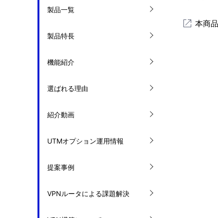
ゲ
製品一覧
を
ー
本商品
表
製品特長
シ
示
ョ
機能紹介
し
ン
選ばれる理由
て
い
紹介動画
ま
UTMオプション運用情報
す
。
提案事例
VPNルータによる課題解決