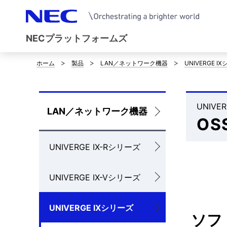
NECプラットフォームズ
ホーム
製品
LAN／ネットワーク機器
UNIVERGE I
サ
イ
ト
UNIVE
ロ
LAN／ネットワーク機器
OS
内
ー
の
UNIVERGE IX-Rシリーズ
カ
現
ル
UNIVERGE IX-Vシリーズ
在
ナ
位
UNIVERGE IXシリーズ
ビ
ソフ
置