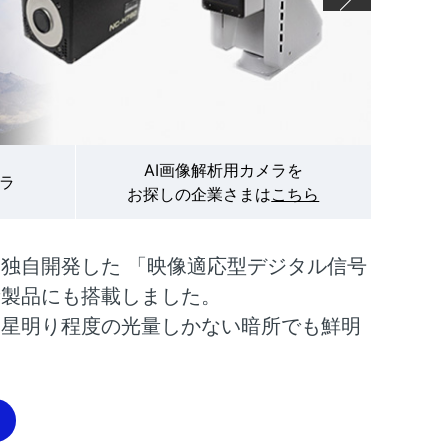
AI画像解析用カメラを
ラ
お探しの企業さまは
こちら
独自開発した 「映像適応型デジタル信号
新製品にも搭載しました。
た星明り程度の光量しかない暗所でも鮮明