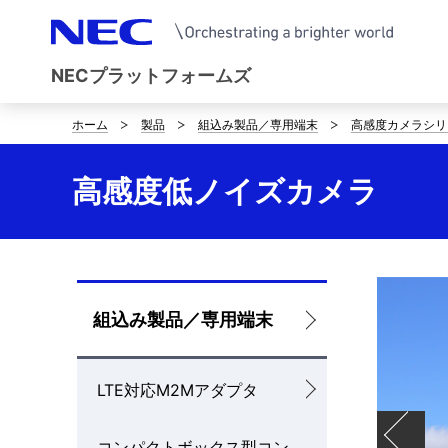
NECプラットフォームズ
ホーム
製品
組込み製品／専用端末
高感度カメラシリ
サ
イ
高感度低ノイズカメラ
ト
内
の
ロ
組込み製品／専用端末
現
ー
在
LTE対応M2Mアダプタ
カ
位
ル
置
コンパクトボックス型コン