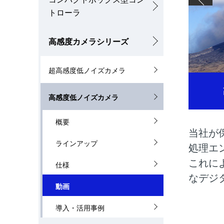
ナ
トローラ
を
ビ
表
高感度カメラシリーズ
ゲ
示
ー
超高感度低ノイズカメラ
し
シ
て
高感度低ノイズカメラ
ョ
い
概要
ン
当社が
ま
ラインアップ
処理エ
す
これに
仕様
。
なデジ
動画
導入・活用事例