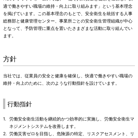
ー
表
適で働きやすい職場の維持・向上に取り組みます」という基本理念
シ
を掲げています。この基本理念のもとで、安全衛生を統括する人事
示
総務部と健康管理センター、事業所ごとの安全衛生管理組織が中心
ョ
し
となって、予防管理に重点を置いたさまざまな活動に取り組んでい
ン
ます。
て
い
方針
ま
す
当社では、従業員の安全と健康を確保し、快適で働きやすい職場の
。
維持・向上のために、次のような行動指針を設けています。
行動指針
労働安全衛生活動を継続的かつ効率的に実施し、労働安全衛生マ
ネジメントシステムを改善します。
労働災害ゼロを目指し、危険源の特定、リスクアセスメント、リ