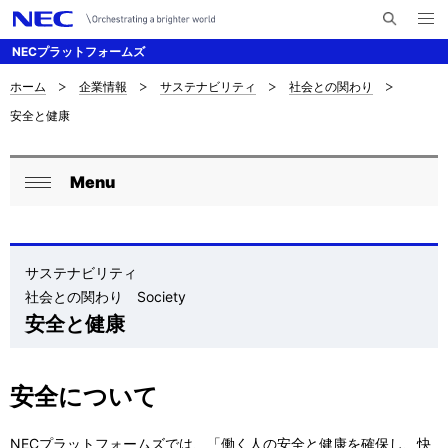
メ
サ
ニ
NECプラットフォームズ
イ
ュ
ー
ト
を
ホーム
企業情報
サステナビリティ
社会との関わり
サ
ナ
内
開
安全と健康
く
検
ビ
イ
索
ゲ
ト
Menu
ー
ロ
内
閉
シ
ー
じ
の
ョ
る
カ
サステナビリティ
現
ン
社会との関わり Society
ル
在
安全と健康
ナ
位
ビ
置
安全について
ゲ
を
NECプラットフォームズでは、「働く人の安全と健康を確保し、快