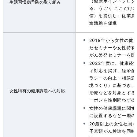
（健康ポイントプログ
生活習慣病予防の取り組み
る、うごく ここだけ
信）を提供し、従業員
進活動を促進
2019年から女性の健
たセミナーや女性特有
がん啓発セミナーを開
2022年度に、健康経
ィ対応を掲げ、経済産
ラシーの向上・相談窓
境づくり）に基づき、
女性特有の健康課題への対応
治療などを対象とする
ーポンを性別問わず提
女性の健康課題に関す
に設置するなど一層の
20歳以上の女性社員
子宮頸がん検診を同時