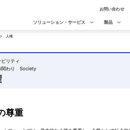
お問い合わせ
ナ
ビ
ソリューション・サービス
製品
ゲ
人権
ー
シ
ナビリティ
ョ
関わり Society
ン
権
の尊重