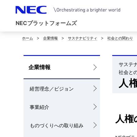
NECプラットフォームズ
ホーム
企業情報
サステナビリティ
社会との関わり
サ
イ
ト
サステ
ロ
企業情報
社会との
内
ー
人
の
経営理念／ビジョン
カ
現
ル
事業紹介
在
ナ
人権
位
ものづくりへの取り組み
ビ
置