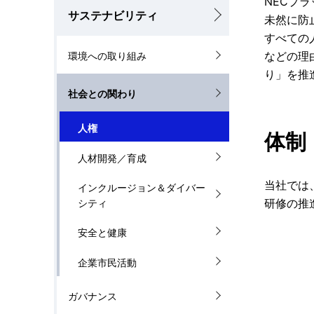
ゲ
NECプ
サステナビリティ
未然に防
を
ー
すべての
表
シ
などの理
環境への取り組み
り」を推
示
ョ
社会との関わり
し
ン
人権
て
体制
人材開発／育成
い
当社では
ま
インクルージョン＆ダイバー
研修の推
シティ
す
安全と健康
。
企業市民活動
ガバナンス