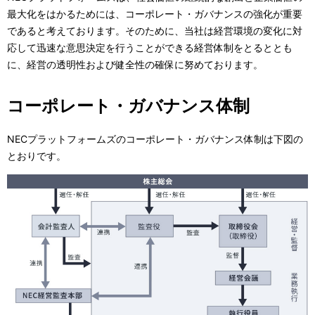
ー
表
最大化をはかるためには、コーポレート・ガバナンスの強化が重要
シ
であると考えております。そのために、当社は経営環境の変化に対
示
応して迅速な意思決定を行うことができる経営体制をとるととも
ョ
し
に、経営の透明性および健全性の確保に努めております。
ン
て
コーポレート・ガバナンス体制
い
ま
NECプラットフォームズのコーポレート・ガバナンス体制は下図の
とおりです。
す
。