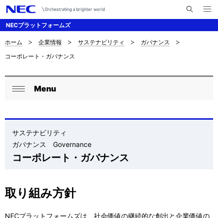
メ
サ
ニ
NECプラットフォームズ
イ
ュ
ー
ト
を
ホーム
企業情報
サステナビリティ
ガバナンス
サ
ナ
内
開
コーポレート・ガバナンス
く
検
ビ
イ
索
ゲ
ト
Menu
ー
ロ
内
閉
シ
ー
じ
の
ョ
る
カ
サステナビリティ
現
ン
ガバナンス Governance
ル
在
コーポレート・ガバナンス
ナ
位
ビ
置
取り組み方針
ゲ
を
NECプラットフォームズは、社会価値の継続的な創出と企業価値の