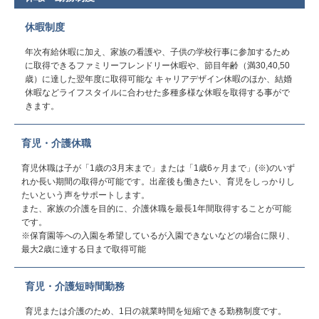
休暇制度
年次有給休暇に加え、家族の看護や、子供の学校行事に参加するため
に取得できるファミリーフレンドリー休暇や、節目年齢（満30,40,50
歳）に達した翌年度に取得可能な キャリアデザイン休暇のほか、結婚
休暇などライフスタイルに合わせた多種多様な休暇を取得する事がで
きます。
育児・介護休職
育児休職は子が「1歳の3月末まで」または「1歳6ヶ月まで」(※)のいず
れか長い期間の取得が可能です。出産後も働きたい、育児をしっかりし
たいという声をサポートします。
また、家族の介護を目的に、介護休職を最長1年間取得することが可能
です。
※保育園等への入園を希望しているが入園できないなどの場合に限り、
最大2歳に達する日まで取得可能
育児・介護短時間勤務
育児または介護のため、1日の就業時間を短縮できる勤務制度です。