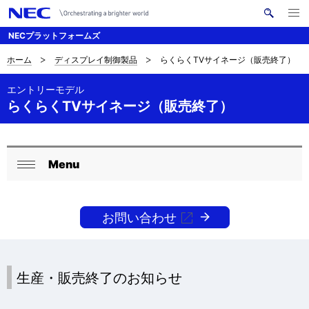
メ
サ
ニ
NECプラットフォームズ
イ
ュ
ー
ト
を
ホーム
ディスプレイ制御製品
らくらくTVサイネージ（販売終了）
サ
ナ
内
開
く
検
ビ
イ
エントリーモデル
索
らくらくTVサイネージ（販売終了）
ゲ
ト
ー
内
シ
の
Menu
ロ
ョ
閉
現
ン
ー
じ
在
る
お問い合わせ
カ
位
ル
置
ナ
生産・販売終了のお知らせ
を
ビ