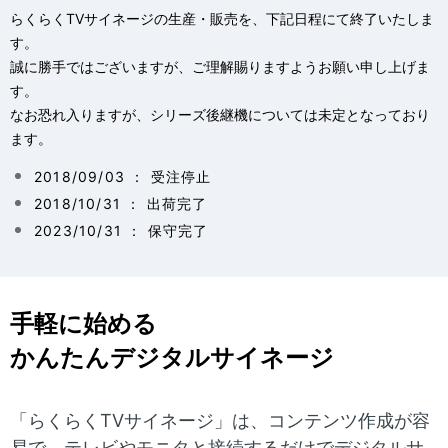
表
ゲ
らくらくTVサイネージの生産・販売を、下記日程にて終了いたしま
す。
示
ー
誠に勝手ではございますが、ご理解賜りますようお願い申し上げま
し
す。
シ
なお恐れ入りますが、シリーズ後継機については未定となっており
て
ョ
ます。
い
ン
2018/09/03 ： 受注停止
ま
2018/10/31 ： 出荷完了
2023/10/31 ： 保守完了
す
。
手軽に始める
かんたんデジタルサイネージ
「らくらくTVサイネージ」は、コンテンツ作成が容
易で、テレビやモニタと接続するだけでデジタルサ