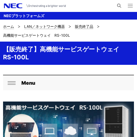
メ
サ
ニ
NECプラットフォームズ
イ
ュ
ー
ト
を
ホーム
LAN／ネットワーク機器
販売終了品
サ
ナ
内
開
高機能サービスゲートウェイ RS-100L
く
検
ビ
イ
索
ゲ
【販売終了】高機能サービスゲートウェイ
ト
RS-100L
ー
内
シ
の
ョ
Menu
現
ロ
ン
閉
在
ー
じ
る
位
カ
置
ル
を
ナ