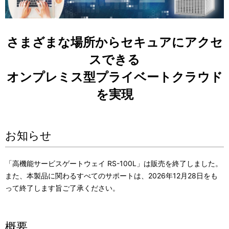
表
ビ
示
ゲ
さまざまな場所からセキュアにアクセ
し
ー
スできる
て
シ
オンプレミス型プライベートクラウド
い
ョ
を実現
ま
ン
す
お知らせ
。
「高機能サービスゲートウェイ RS-100L」は販売を終了しました。
また、本製品に関わるすべてのサポートは、2026年12月28日をも
って終了します旨ご了承ください。
概要