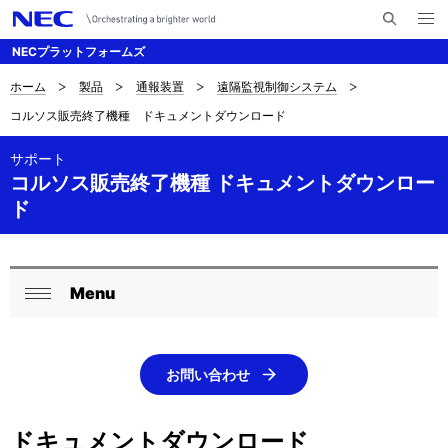
メ
サ
ニ
NECプラットフォームズ
イ
ュ
ー
ト
を
ホーム
製品
通報装置
遠隔監視制御システム
サ
ナ
内
開
コルソス販売終了機種 ドキュメントダウンロード
く
検
ビ
イ
索
ゲ
サポート
ト
コルソス販売終了機種 ドキュメントダウンロー
ー
内
ド
シ
の
ョ
現
ン
Menu
ロ
在
閉
ー
じ
位
る
カ
お問い合わせ
置
ル
を
ドキュメントダウンロード