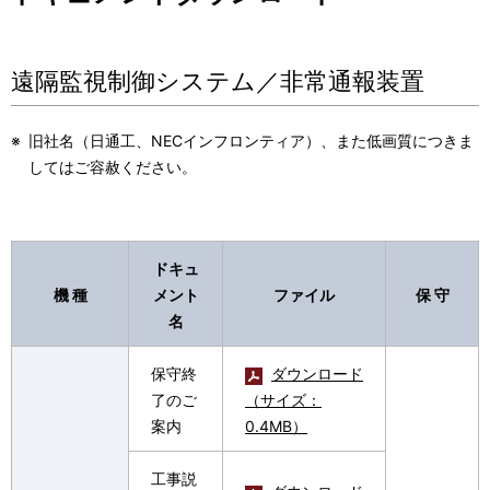
ナ
表
ビ
示
遠隔監視制御システム／非常通報装置
ゲ
し
ー
て
※
旧社名（日通工、NECインフロンティア）、また低画質につきま
シ
してはご容赦ください。
い
ョ
ま
ン
す
ドキュ
。
機 種
メント
ファイル
保 守
名
保守終
ダウンロード
了のご
（サイズ：
案内
0.4MB）
工事説