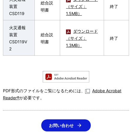
総合説
装置
（サイズ：
終了
明書
CSD119
1.5MB）
火災通報
ダウンロード
装置
総合説
（サイズ：
終了
CSD119V
明書
1.3MB）
2
PDF形式のファイルをご覧になるためには、
Adobe Acrobat
Reader®
が必要です。
お問い合わせ