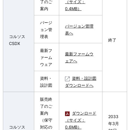
了のご
（サイズ：
案内
0.4MB）
バージ
バージョン管理
ョン管
表へ
コルソス
理表
終了
CSDX
最新フ
最新ファームウ
ァーム
ェアへ
ウェア
資料・
資料・設計図
設計図
ダウンロードへ
販売終
了のご
案内
ダウンロード
2033
（保守
（サイズ：
年3月
コルソス
対応の
0.6MB）