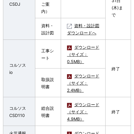
31日
CSDJ
ご案
(木)ま
内）
で
資料・
資料・設計図
設計図
ダウンロードへ
ダウンロード
工事シ
（サイズ：
ート
0.5MB）
コルソス
終了
io
ダウンロード
取扱説
（サイズ：
明書
2.4MB）
ダウンロード
コルソス
総合説
（サイズ：
終了
CSD110
明書
4.9MB）
火災通報
ダウンロード