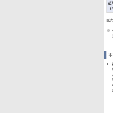
超
（N
販
※
本
1.