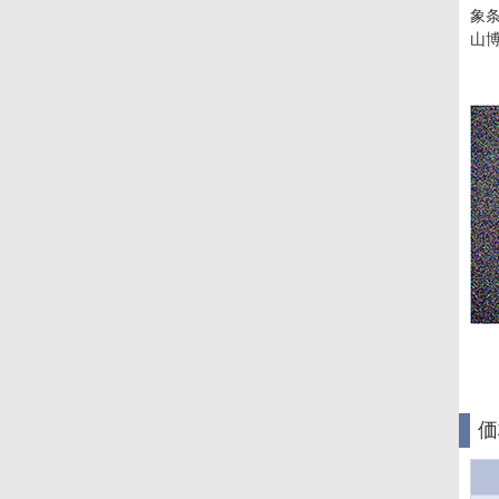
象
山
価