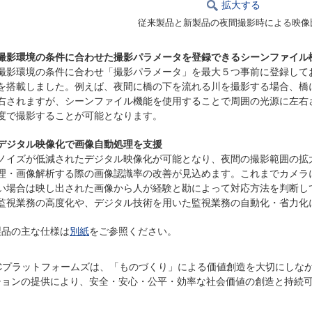
拡大する
従来製品と新製品の夜間撮影時による映像
撮影環境の条件に合わせた撮影パラメータを登録できるシーンファイル
撮影環境の条件に合わせ「撮影パラメータ」を最大５つ事前に登録して
を搭載しました。例えば、夜間に橋の下を流れる川を撮影する場合、橋
右されますが、シーンファイル機能を使用することで周囲の光源に左右
度で撮影することが可能となります。
デジタル映像化で画像自動処理を支援
ノイズが低減されたデジタル映像化が可能となり、夜間の撮影範囲の拡
理・画像解析する際の画像認識率の改善が見込めます。これまでカメラ
い場合は映し出された画像から人が経験と勘によって対応方法を判断し
監視業務の高度化や、デジタル技術を用いた監視業務の自動化・省力化
製品の主な仕様は
別紙
をご参照ください。
ECプラットフォームズは、「ものづくり」による価値創造を大切にしな
ションの提供により、安全・安心・公平・効率な社会価値の創造と持続
。