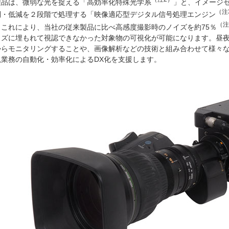
製品は、微弱な光を捉える「高効率化特殊光学系
」と、イメージ
（注
制・低減を２段階で処理する「映像適応型デジタル信号処理エンジン
（注
。これにより、当社の従来製品に比べ高感度撮影時のノイズを約75％
イズに埋もれて視認できなかった対象物の可視化が可能になります。昼
からモニタリングすることや、画像解析などの技術と組み合わせて様々
視業務の自動化・効率化によるDX化を支援します。