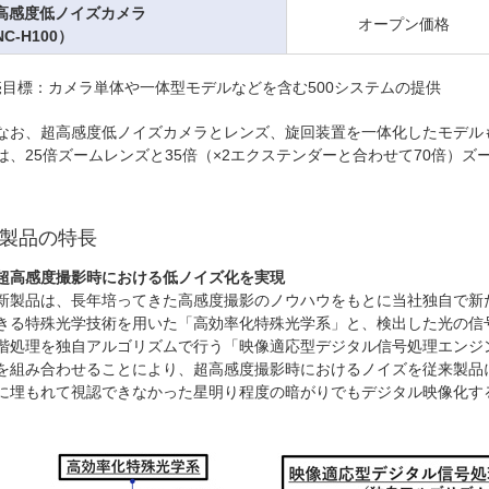
高感度低ノイズカメラ
オープン価格
C-H100）
売目標：カメラ単体や一体型モデルなどを含む500システムの提供
なお、超高感度低ノイズカメラとレンズ、旋回装置を一体化したモデル
は、25倍ズームレンズと35倍（×2エクステンダーと合わせて70倍）ズ
製品の特長
超高感度撮影時における低ノイズ化を実現
新製品は、長年培ってきた高感度撮影のノウハウをもとに当社独自で新
きる特殊光学技術を用いた「高効率化特殊光学系」と、検出した光の信
階処理を独自アルゴリズムで行う「映像適応型デジタル信号処理エンジ
を組み合わせることにより、超高感度撮影時におけるノイズを従来製品に
に埋もれて視認できなかった星明り程度の暗がりでもデジタル映像化す