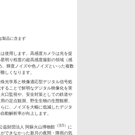
は製品に含まず
には使用します。高感度カメラは光を捉
い星明り程度の超高感度撮影の領域（感
ため、輝度ノイズや色ノイズといった複数
が難しくなります。
特殊光学系と映像適応型デジタル信号処
減することで鮮明なデジタル映像化を実
・火口監視や、安全対策としての鉄道や
道用の定点観測、野生生物の生態観察、
さらに、ノイズを大幅に低減したデジタ
の自動解析率が向上します。
（注5）
公益財団法人 阿蘇火山博物館
に
とができなかった新月の夜間・降雨の気