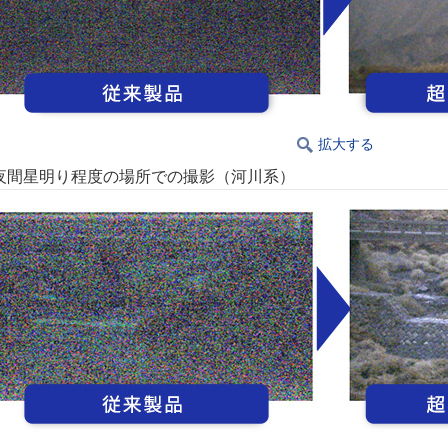
拡大する
夜間星明り程度の場所での撮影（河川系）