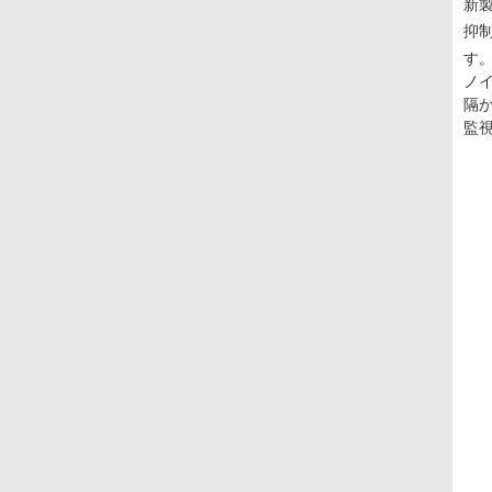
新
抑
す
ノ
隔
監