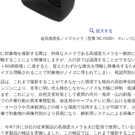
拡大する
超高感度低ノイズカメラ（型番:NC-H100）
※レンズ
間に対象物を撮影する際は、特殊なカメラである高感度カメラを一般的
増幅することにより映像化しますが、人の目では認識することができな
：＋60dB前後）に達すると、捉えたわずかな微光を増幅し映像化する
ノイズも増幅されることで対象物がノイズに埋もれてしまい、視認判別
製品は、これまで撮影することができなかった環境でも独自の高効率化
エンジンにより、非常に弱い光も検出しながらノイズを大幅に抑制・低
します。これにより、自然災害対策として夜間の河川・海岸・山の斜面
港での不審行動や異常事態監視、放送局やケーブルテレビ局における報
雲・オーロラや天体観測などの様々な場面で活用することが可能です。
映像で対象物の画像判別がより容易になり、解析用システムによる画像
お、今年7月に当社の従来製品の高感度カメラを火口監視で使用している
いて本製品の検証を実施しました。この検証では、これまで撮影するこ