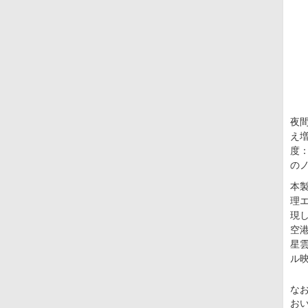
夜
え
度
の
本
理
現
空
星
ル
な
お