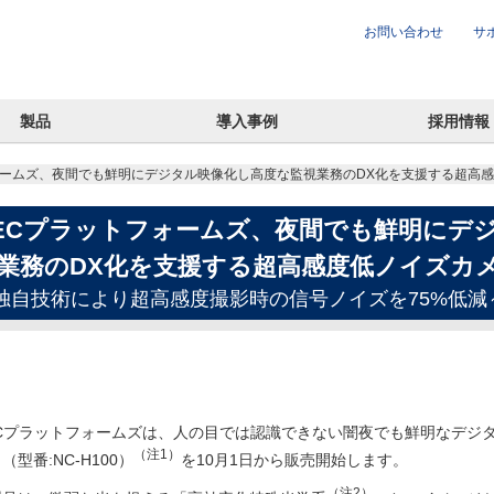
お問い合わせ
サ
製品
導入事例
採用情報
ォームズ、夜間でも鮮明にデジタル映像化し高度な監視業務のDX化を支援する超高
ECプラットフォームズ、夜間でも鮮明にデ
業務のDX化を支援する超高感度低ノイズカ
独自技術により超高感度撮影時の信号ノイズを75%低減
ECプラットフォームズは、人の目では認識できない闇夜でも鮮明なデジ
（注1）
（型番:NC-H100）
を10月1日から販売開始します。
（注2）