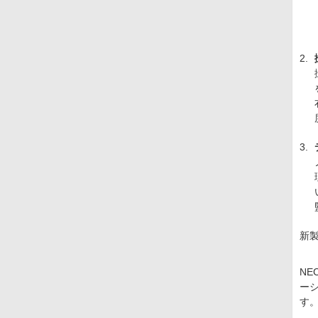
2.
3.
新
N
ー
す