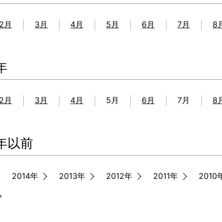
2月
3月
4月
5月
6月
7月
8
年
2月
3月
4月
5月
6月
7月
8
5年以前
2014年
2013年
2012年
2011年
2010