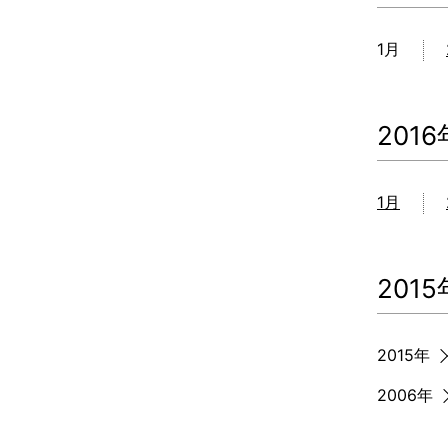
1月
2016
1月
201
2015年
2006年