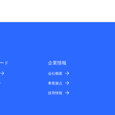
ード
企業情報
会社概要
事業拠点
採用情報