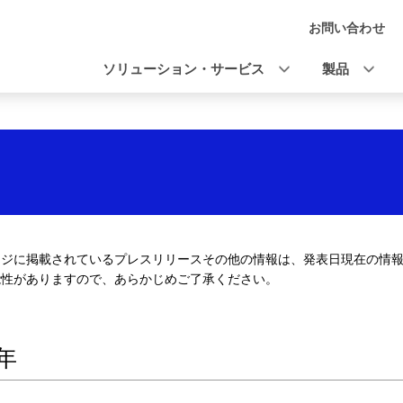
お問い合わせ
ナ
ビ
ソリューション・サービス
製品
ゲ
ー
シ
ョ
ン
ージに掲載されているプレスリリースその他の情報は、発表日現在の情
能性がありますので、あらかじめご了承ください。
6年