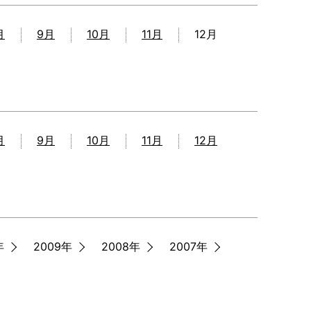
月
9月
10月
11月
12月
月
9月
10月
11月
12月
年
2009年
2008年
2007年