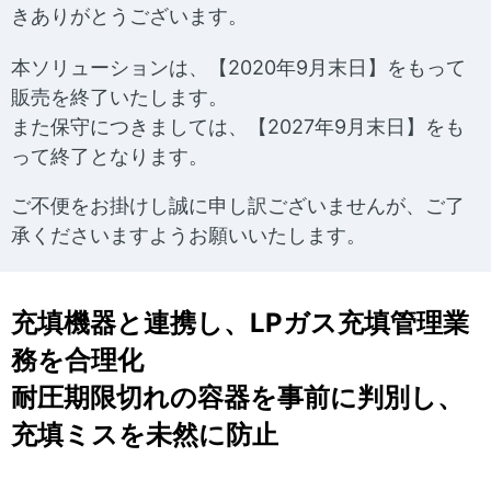
ナ
表
きありがとうございます。
ビ
示
本ソリューションは、【2020年9月末日】をもって
ゲ
し
販売を終了いたします。
ー
また保守につきましては、【2027年9月末日】をも
て
って終了となります。
シ
い
ョ
ご不便をお掛けし誠に申し訳ございませんが、ご了
ま
承くださいますようお願いいたします。
ン
す
。
充填機器と連携し、LPガス充填管理業
務を合理化
耐圧期限切れの容器を事前に判別し、
充填ミスを未然に防止