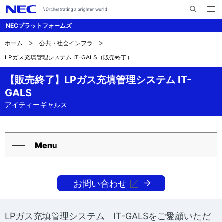
メ
サ
ニ
NECプラットフォームズ
イ
ュ
ー
ト
を
ホーム
公共・社会インフラ
サ
ナ
内
開
LPガス充填管理システム IT-GALS（販売終了）
く
検
ビ
イ
索
ゲ
【販売終了】LPガス充填管理システム IT-
ト
GALS
ー
内
アイティーギャルス
シ
の
ョ
現
ン
Menu
ロ
在
閉
ー
じ
位
る
お問い合わせ
カ
置
ル
を
LPガス充填管理システム IT-GALSをご愛顧いただ