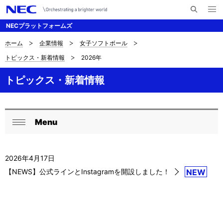
メ
サ
ニ
NECプラットフォームズ
イ
ュ
ー
ト
を
ホーム
企業情報
女子ソフトボール
サ
ナ
内
開
トピックス・新着情報
2026年
く
検
ビ
イ
索
ゲ
トピックス・新着情報
ト
ー
内
シ
の
Menu
ョ
ロ
閉
現
ン
ー
じ
在
2026年4月17日
る
カ
【NEWS】公式ラインとInstagramを開設しました！
NEW
位
ル
置
ナ
ビ