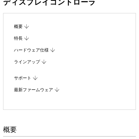
ディスプレイコントローラ
表
ゲ
示
ー
し
概要
シ
て
特長
ョ
い
ハードウェア仕様
ン
ま
ラインアップ
す
サポート
。
最新ファームウェア
概要