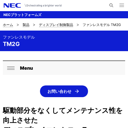
メ
サ
ニ
NECプラットフォームズ
イ
ュ
ー
ト
を
ホーム
製品
ディスプレイ制御製品
ファンレスモデル TM2G
サ
ナ
内
開
く
検
ビ
イ
ファンレスモデル
索
TM2G
ゲ
ト
ー
内
シ
の
Menu
ロ
ョ
閉
現
ン
ー
じ
在
る
カ
お問い合わせ
位
ル
駆動部分をなくしてメンテナンス性を
置
ナ
向上させた
を
ビ