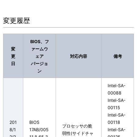
変更履歴
BIOS、フ
変
ァームウ
更
ェア
対応内容
備考
日
バージョ
ン
Intel-SA-
00088
Intel-SA-
00115
Intel-SA-
201
BIOS
00118
プロセッサの脆
8/1
17AB/005
Intel-SA-
弱性(サイドチャ
2/2
11.8.65.3
00125