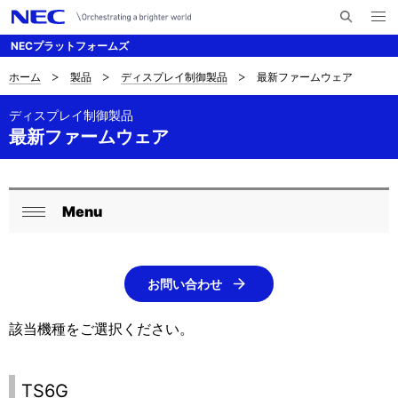
メ
サ
ニ
NECプラットフォームズ
イ
ュ
ー
ト
を
ホーム
製品
ディスプレイ制御製品
最新ファームウェア
サ
ナ
内
開
く
検
ビ
イ
ディスプレイ制御製品
索
最新ファームウェア
ゲ
ト
ー
内
シ
の
Menu
ロ
ョ
閉
現
ン
ー
じ
在
る
カ
お問い合わせ
位
ル
該当機種をご選択ください。
置
ナ
を
ビ
TS6G