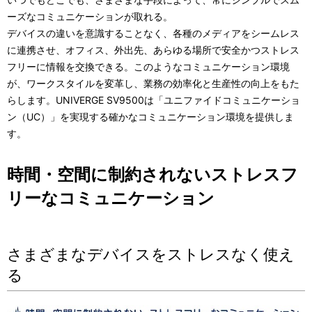
表
ビ
ーズなコミュニケーションが取れる。
示
デバイスの違いを意識することなく、各種のメディアをシームレス
ゲ
に連携させ、オフィス、外出先、あらゆる場所で安全かつストレス
し
ー
フリーに情報を交換できる。このようなコミュニケーション環境
が、ワークスタイルを変革し、業務の効率化と生産性の向上をもた
て
シ
らします。UNIVERGE SV9500は「ユニファイドコミュニケーショ
い
ョ
ン（UC）」を実現する確かなコミュニケーション環境を提供しま
す。
ま
ン
す
時間・空間に制約されないストレスフ
。
リーなコミュニケーション
さまざまなデバイスをストレスなく使え
る