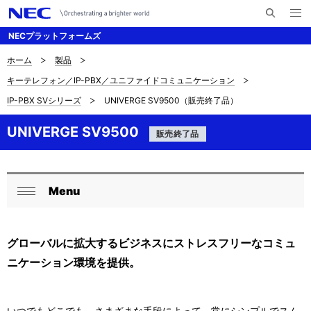
メ
サ
ニ
NECプラットフォームズ
イ
ュ
ー
ト
を
ホーム
製品
サ
ナ
内
開
キーテレフォン／IP-PBX／ユニファイドコミュニケーション
く
検
ビ
イ
IP-PBX SVシリーズ
UNIVERGE SV9500（販売終了品）
索
ゲ
ト
ー
UNIVERGE SV9500
販売終了品
内
シ
の
ョ
現
Menu
ン
ロ
閉
在
ー
じ
位
る
グローバルに拡大するビジネスにストレスフリーなコミュ
カ
ニケーション環境を提供。
置
ル
を
ナ
いつでもどこでも、さまざまな手段によって、常にシンプルでスム