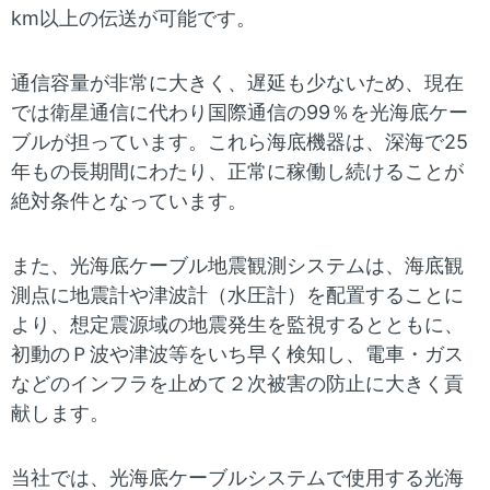
表
km以上の伝送が可能です。
ー
示
シ
通信容量が非常に大きく、遅延も少ないため、現在
し
では衛星通信に代わり国際通信の99％を光海底ケー
ョ
て
ブルが担っています。これら海底機器は、深海で25
ン
年もの長期間にわたり、正常に稼働し続けることが
い
絶対条件となっています。
ま
す
また、光海底ケーブル地震観測システムは、海底観
測点に地震計や津波計（水圧計）を配置することに
。
より、想定震源域の地震発生を監視するとともに、
初動のＰ波や津波等をいち早く検知し、電車・ガス
などのインフラを止めて２次被害の防止に大きく貢
献します。
当社では、光海底ケーブルシステムで使用する光海