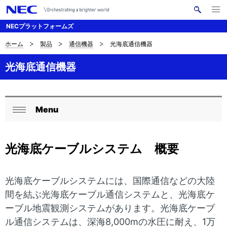
メ
サ
ニ
NECプラットフォームズ
イ
ュ
ー
ト
を
ホーム
製品
通信機器
光海底通信機器
サ
ナ
内
開
く
検
ビ
イ
光海底通信機器
索
ゲ
ト
ー
内
Menu
シ
ロ
閉
の
ョ
ー
じ
現
ン
光海底ケーブルシステム 概要
る
カ
在
ル
位
光海底ケーブルシステムには、国際通信などの大陸
ナ
間を結ぶ光海底ケーブル通信システムと、光海底ケ
置
ビ
ーブル地震観測システムがあります。光海底ケーブ
を
ル通信システムは、深海8,000mの水圧に耐え、1万
ゲ