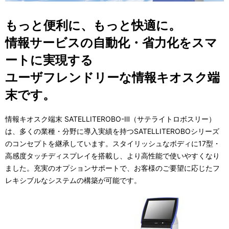
表
ゲ
もっと便利に、もっと快適に。
示
ー
情報サービスの自動化・省力化をスマ
し
シ
ートに実現する
て
ョ
ユーザフレンドリーな情報キオスク端
い
ン
末です。
ま
す
情報キオスク端末 SATELLITEROBO-Ⅲ（サテライトロボスリー）
は、多くの業種・分野に導入実績を持つSATELLITEROBOシリーズ
。
のコンセプトを継承しています。スタイリッシュなボディに17型・
高感度タッチディスプレイを搭載し、より高性能で使いやすくなり
ました。充実のオプションサポートで、お客様のご要望に応じたフ
レキシブルなシステムの構築が可能です。