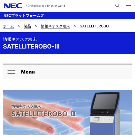
メ
サ
ニ
NECプラットフォームズ
イ
ュ
ー
ト
を
ホーム
製品
情報キオスク端末
SATELLITEROBO-Ⅲ
サ
ナ
内
開
く
検
ビ
イ
情報キオスク端末
索
SATELLITEROBO-Ⅲ
ゲ
ト
ー
内
シ
の
Menu
ロ
ョ
閉
現
ン
ー
じ
在
る
カ
位
ル
置
ナ
を
ビ