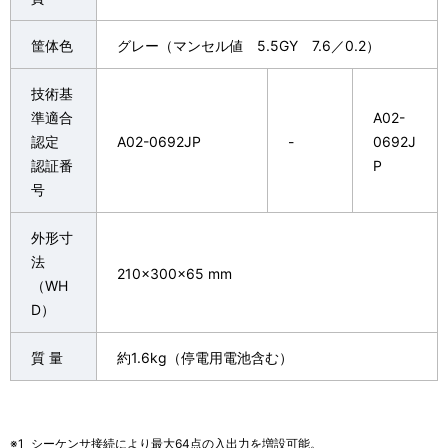
筐体色
グレー（マンセル値 5.5GY 7.6／0.2）
技術基
準適合
A02-
認定
A02-0692JP
-
0692J
認証番
P
号
外形寸
法
210×300×65 mm
（WH
D）
質 量
約1.6kg（停電用電池含む）
※1
シーケンサ接続により最大64点の入出力を増設可能。