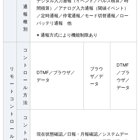
デジタル入力通報（イベント／パルス積算／時
通
間積算）／アナログ入力通報（閾値イベント）
報
／定時通報／停電通報／モード切替通報／ロー
種
バッテリ通報 他
別
※
通報方式により機能制限あり
コ
ン
ト
DTMF
リ
ブラウ
ロ
DTMF／ブラウザ／
／ブラ
モ
ザ／デ
ー
データ
ウザ／
ー
ータ
ル
データ
ト
方
コ
法
ン
ト
コ
ロ
ン
ー
ト
現在状態確認／日報・月報確認／システムデー
ル
ロ