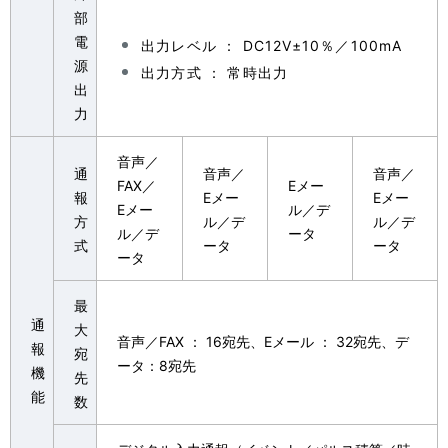
部
電
出力レベル ： DC12V±10％／100mA
源
出力方式 ： 常時出力
出
力
音声／
通
音声／
音声／
FAX／
Eメー
報
Eメー
Eメー
Eメー
ル／デ
方
ル／デ
ル／デ
ル／デ
ータ
式
ータ
ータ
ータ
最
通
大
音声／FAX ： 16宛先、Eメール ： 32宛先、デ
報
宛
ータ：8宛先
機
先
能
数