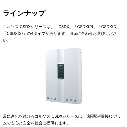
ビ
表
ラインナップ
ゲ
示
ー
し
コルソス CSDXシリーズは、「CSDX」「CSDX(P)」「CSDX(D)」
「CSDX(S)」の4タイプがあります。用途に合わせお選びくださ
シ
て
い。
ョ
い
ン
ま
す
。
常に進化を続けるコルソス CSDXシリーズは、遠隔監視制御システ
ムで安心と安全を社会に提供します。