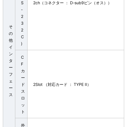
S
2ch（コネクター ： D-sub9ピン（オス））
-
2
3
そ
2
の
C
他
)
イ
ン
C
タ
F
ー
カ
フ
ー
ェ
ド
2Slot （対応カード ： TYPE II）
ー
ス
ス
ロ
ッ
ト
外