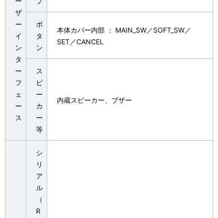
ー
プ
ザ
ー
ボ
本体カバー内部 ： MAIN_SW／SOFT_SW／
イ
タ
SET／CANCEL
ン
ン
タ
ー
ス
フ
ピ
ェ
ー
内蔵スピーカー、ブザー
ー
カ
ス
ー
等
シ
リ
ア
ル
（
R