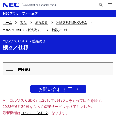
メ
サ
ニ
NECプラットフォームズ
イ
ュ
ー
ト
を
ホーム
製品
通報装置
遠隔監視制御システム
サ
ナ
内
開
コルソス CSDX（販売終了）
機器／仕様
く
検
ビ
イ
索
ゲ
コルソス CSDX（販売終了）
ト
機器／仕様
ー
内
シ
の
ョ
Menu
ロ
現
ン
閉
ー
在
じ
る
お問い合わせ
カ
位
ル
置
※ 「コルソス CSDX」は2016年6月30日をもって販売を終了、
2023年6月30日をもって保守サービスを終了しました。
ナ
を
最新機種は
コルソス CSD12
になります。