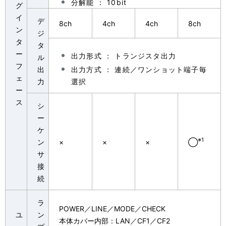
分解能 ： 10bit
グ
イ
デ
8ch
4ch
4ch
8ch
ン
ジ
タ
タ
ー
出力形式 ： トランジスタ出力
ル
フ
出
出力方式 ： 連続／ワンショット端子毎
ェ
力
選択
ー
ス
シ
ー
ケ
※1
ン
×
×
×
◯
サ
接
続
ラ
POWER／LINE／MODE／CHECK
ユ
ン
本体カバー内部：LAN／CF1／CF2