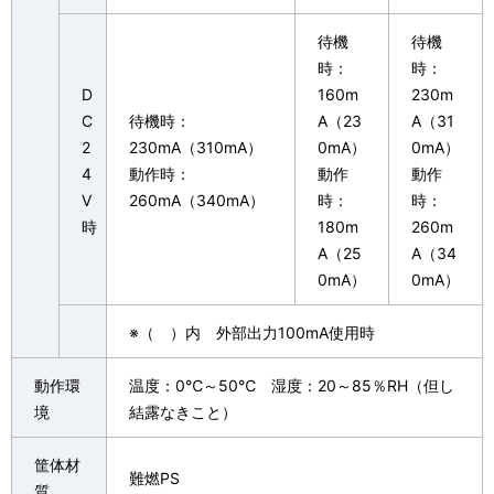
待機
待機
時：
時：
D
160m
230m
C
待機時：
A（23
A（31
2
230mA（310mA）
0mA）
0mA）
4
動作時：
動作
動作
V
260mA（340mA）
時：
時：
時
180m
260m
A（25
A（34
0mA）
0mA）
※（ ）内
外部出力100mA使用時
動作環
温度：0℃～50℃ 湿度：20～85％RH（但し
境
結露なきこと）
筐体材
難燃PS
質