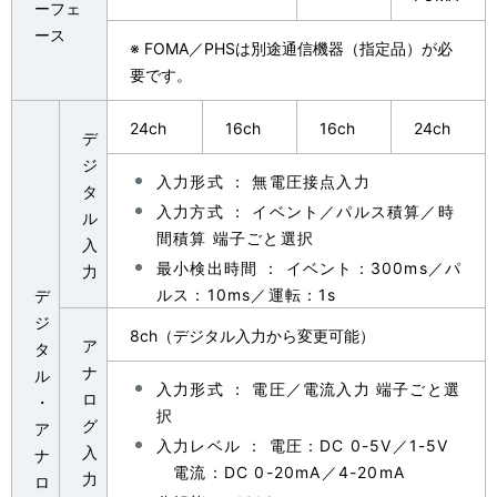
ーフェ
ース
※
FOMA／PHSは別途通信機器（指定品）が必
要です。
24ch
16ch
16ch
24ch
デ
ジ
入力形式 ： 無電圧接点入力
タ
入力方式 ： イベント／パルス積算／時
ル
間積算 端子ごと選択
入
最小検出時間 ： イベント：300ms／パ
力
ルス：10ms／運転：1s
デ
ジ
8ch（デジタル入力から変更可能）
ア
タ
ナ
ル
入力形式 ： 電圧／電流入力 端子ごと選
ロ
・
択
グ
ア
入力レベル ： 電圧：DC 0-5V／1-5V
入
ナ
電流：DC 0-20mA／4-20mA
力
ロ