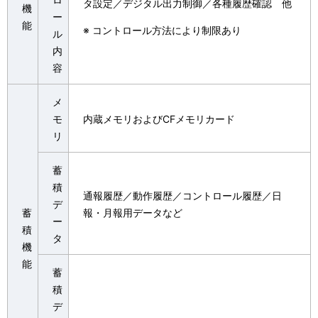
タ設定／デジタル出力制御／各種履歴確認 他
機
ー
能
※
コントロール方法により制限あり
ル
内
容
メ
モ
内蔵メモリおよびCFメモリカード
リ
蓄
積
通報履歴／動作履歴／コントロール履歴／日
デ
蓄
報・月報用データなど
ー
積
タ
機
能
蓄
積
デ