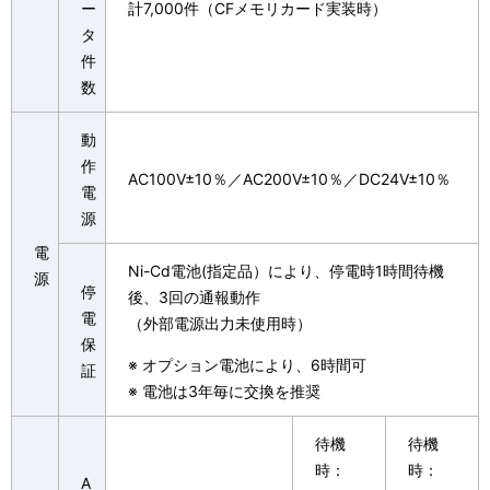
ー
計7,000件（CFメモリカード実装時）
タ
件
数
動
作
AC100V±10％／AC200V±10％／DC24V±10％
電
源
電
Ni-Cd電池(指定品）により、停電時1時間待機
源
停
後、3回の通報動作
電
（外部電源出力未使用時）
保
※
オプション電池により、6時間可
証
※
電池は3年毎に交換を推奨
待機
待機
時：
時：
A