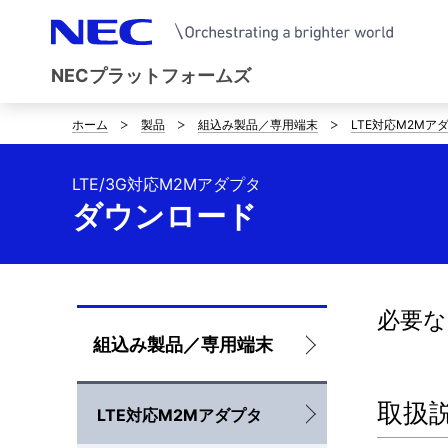
NECプラットフォームズ
ホーム
製品
組込み製品／専用端末
LTE対応M2Mア
サ
イ
LTE/3G対応M2Mアダプタ
ト
ダウンロード
内
の
必要
現
ロ
組込み製品／専用端末
在
ー
位
取扱
LTE対応M2Mアダプタ
カ
置