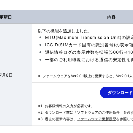
更新日
内容
以下の機能を追加しました。
MTU(Maximum Transmission Unit
ICCID(SIMカード固有の識別番号)の表示
通信情報ログの表示件数を拡張(500行⇒10,
一部のご利用環境における通信の安定性を
年7月8日
※
ファームウェアをVer2.0.1以上に更新すると、Ver2.0
ダウンロード
※1
お客様情報の入力が必要です。
※2
ダウンロード前に「ソフトウェアのご使用条件」を必
※3
過去の更新内容は、
ファームウェア更新履歴
を参照し