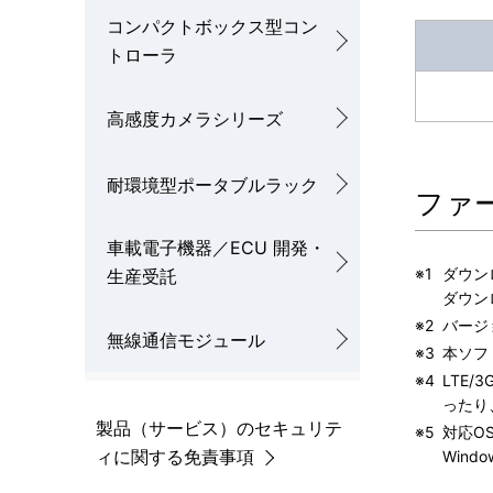
ル
コンパクトボックス型コン
を
ナ
トローラ
表
ビ
高感度カメラシリーズ
示
ゲ
し
ー
耐環境型ポータブルラック
ファ
て
シ
車載電子機器／ECU 開発・
い
ョ
※1
ダウン
生産受託
ま
ダウン
ン
※2
バージ
す
無線通信モジュール
※3
本ソフ
。
※4
LTE
ったり
製品（サービス）のセキュリテ
※5
対応O
ィに関する免責事項
Windo