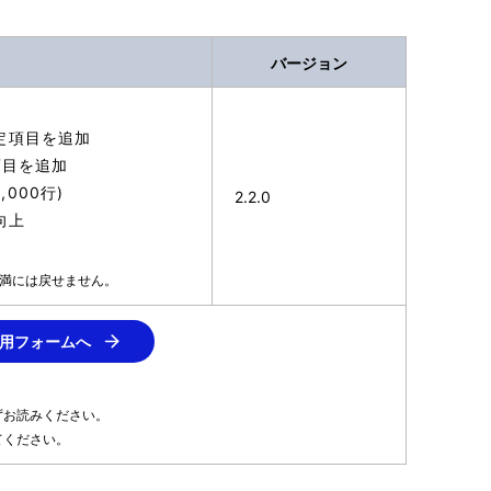
バージョン
)の設定項目を追加
項目を追加
000行)
2.2.0
向上
.1未満には戻せません。
用フォームへ
ずお読みください。
てください。