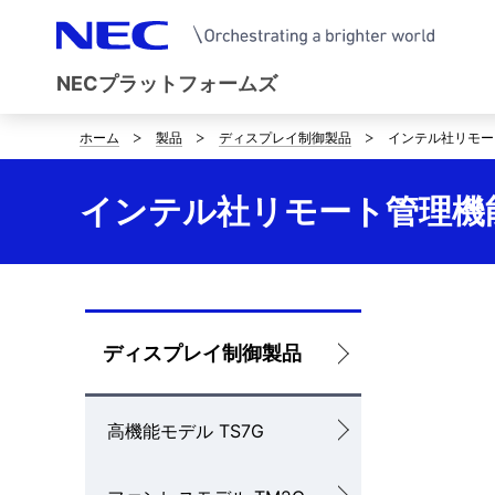
NECプラットフォームズ
ホーム
製品
ディスプレイ制御製品
インテル社リモー
サ
イ
インテル社リモート管理機
ト
内
の
ロ
ディスプレイ制御製品
現
ー
在
高機能モデル TS7G
カ
位
ル
置