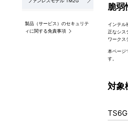
ファンレスモデル TM2G
脆弱
ナ
を
ビ
表
製品（サービス）のセキュリテ
インテル
ゲ
ィに関する免責事項
示
正なシス
ワークス
ー
し
シ
本ページ
て
す。
ョ
い
ン
ま
対象
す
。
TS6G