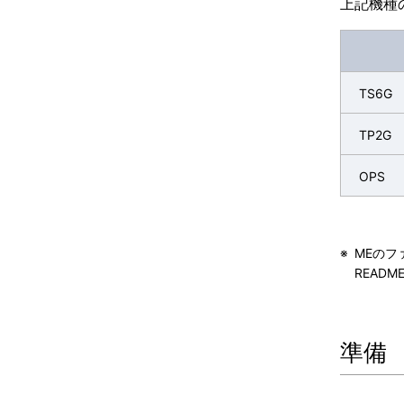
上記機種の
TS6G
TP2G
OPS
※
MEのフ
READ
準備