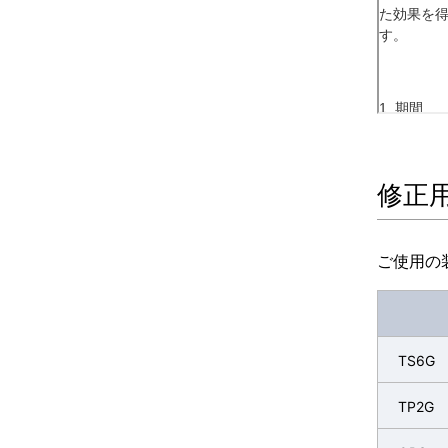
修正
ご使用の
TS6G
TP2G