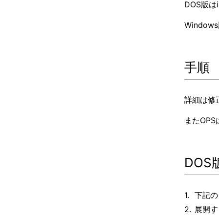
DOS版
Wind
手順
詳細は修
またOP
DOS
下記の
展開す