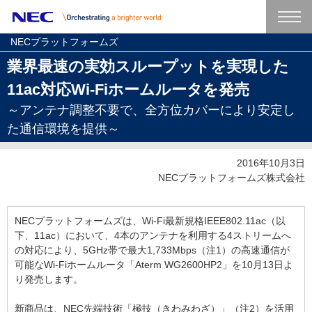
NECプラットフォームズ
業界最速の実効スループットを実現した
11ac対応Wi-Fiホームルータを発売
～アンテナ調整不要で、全方位カバーにより安定し
た通信環境を提供～
2016年10月3日
NECプラットフォームズ株式会社
NECプラットフォームズは、Wi-Fi最新規格IEEE802.11ac（以
下、11ac）において、4本のアンテナを利用する4ストリームへ
の対応により、5GHz帯で最大1,733Mbps（注1）の高速通信が
可能なWi-Fiホームルータ「Aterm WG2600HP2」を10月13日よ
り発売します。
新商品は、NEC先端技術「極技（きわみわざ）」（注2）を活用