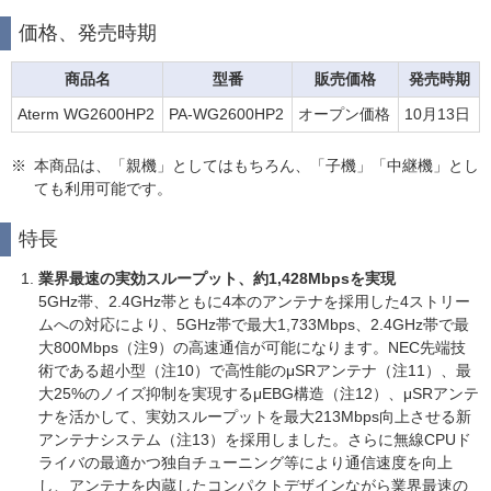
価格、発売時期
商品名
型番
販売価格
発売時期
Aterm WG2600HP2
PA-WG2600HP2
オープン価格
10月13日
※
本商品は、「親機」としてはもちろん、「子機」「中継機」とし
ても利用可能です。
特長
業界最速の実効スループット、約1,428Mbpsを実現
5GHz帯、2.4GHz帯ともに4本のアンテナを採用した4ストリー
ムへの対応により、5GHz帯で最大1,733Mbps、2.4GHz帯で最
大800Mbps（注9）の高速通信が可能になります。NEC先端技
術である超小型（注10）で高性能のμSRアンテナ（注11）、最
大25%のノイズ抑制を実現するμEBG構造（注12）、μSRアンテ
ナを活かして、実効スループットを最大213Mbps向上させる新
アンテナシステム（注13）を採用しました。さらに無線CPUド
ライバの最適かつ独自チューニング等により通信速度を向上
し、アンテナを内蔵したコンパクトデザインながら業界最速の