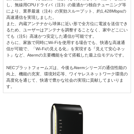
し、無線用CPUドライバ（注3）の最適かつ独自チューニング等
により、業界最速（注4）の実効スループット、約1,428Mbpsの
高速通信を実現しました。
また、内蔵アンテナから球体に近い形で全方位に電波を送信でき
るため、ユーザーはアンテナを調整することなく、家中どこにい
ても（注5）高速かつ安定した通信が可能です。
さらに、家族で同時にWi-Fiを使用する場合でも、快適な高速通
信が可能で、「Wi-Fiの見える化」を実現する『見えて安心ネッ
ト』など、Atermの主要機能を全て搭載した最上位モデルです。
NECプラットフォームズは、今後もAtermシリーズの通信性能の
向上、機能の充実、環境対応等、ワイヤレスネットワーク環境の
高度化を通じて、快適で豊かな社会の実現に貢献してまいりま
す。