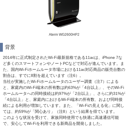
Aterm WG2600HP2
背景
2014年に正式制定されたWi-Fi最新規格である11acは、iPhone 7な
ど多くのスマートフォンやノートPCなどで対応が進んでいます。ま
た、国内Wi-Fiホームルータ市場における11ac対応商品の販売台数の
割合は、すでに8割を超えています（注6）。
当社が実施したWi-Fiホームルータのユーザー調査（注7）による
と、家庭内のWi-Fi端末の所有数は約63%が「4台以上」、そのWi-Fi
ホームルータへの同時接続は約97%が「2台以上」、さらに約31%が
「4台以上」と、家庭内におけるWi-Fi端末の所有数、および同時接
続による利用が増加しています。また、「Wi-Fiの見える化」に関し
ては、約59%が「関心あり」（注8）という結果を得ています。
このような状況を受けて、家族同時使用でも快適に高速通信可能
で、安心してWi-Fiを利用できる新商品を開発しました。