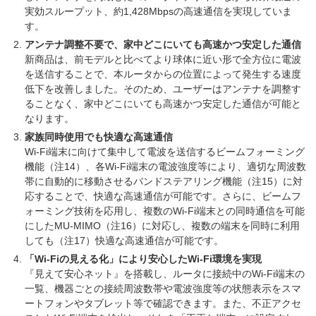
実効スループット、約1,428Mbpsの高速通信を実現していま
す。
アンテナ調整不要で、家中どこにいても高速かつ安定した通信
新商品は、前モデルと比べてより球体に近い形で全方位に電波
を送信することで、本ルータからの位置によって発生する速度
低下を改善しました。そのため、ユーザーはアンテナを調整す
ることなく、家中どこにいても高速かつ安定した通信が可能と
なります。
家族同時使用でも快適な高速通信
Wi-Fi端末に向けて集中して電波を送信するビームフォーミング
機能（注14）、各Wi-Fi端末の電波強度等により、適切な周波数
帯に自動的に移動させるバンドステアリング機能（注15）に対
応することで、快適な高速通信が可能です。さらに、ビームフ
ォーミング技術を応用し、複数のWi-Fi端末との同時通信を可能
にしたMU-MIMO（注16）に対応し、複数の端末を同時に利用
しても（注17）快適な高速通信が可能です。
「Wi-Fiの見える化」により安心したWi-Fi環境を実現
『見えて安心ネット』を搭載し、ルータに接続中のWi-Fi端末の
一覧、機器ごとの接続周波数帯や電波強度等の状態表示をスマ
ートフォンやタブレット等で確認できます。また、不正アクセ