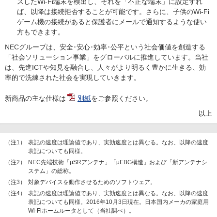
スしたWi-Fi端末を検出し、それを「不正な端末」に設定すれ
ば、以降は接続拒否することが可能です。さらに、子供のWi-Fi
ゲーム機の接続があると保護者にメールで通知するような使い
方もできます。
NECグループは、安全･安心･効率･公平という社会価値を創造する
「社会ソリューション事業」をグローバルに推進しています。当社
は、先進ICTや知見を融合し、人々がより明るく豊かに生きる、効
率的で洗練された社会を実現していきます。
新商品の主な仕様は
別紙
をご参照ください。
以上
（注1）
表記の速度は理論値であり、実効速度とは異なる。なお、以降の速度
表記についても同様。
（注2）
NEC先端技術「μSRアンテナ」「μEBG構造」および「新アンテナシ
ステム」の総称。
（注3）
対象デバイスを動作させるためのソフトウェア。
（注4）
表記の速度は理論値であり、実効速度とは異なる。なお、以降の速度
表記についても同様。2016年10月3日現在。日本国内メーカの家庭用
Wi-Fiホームルータとして（当社調べ）。