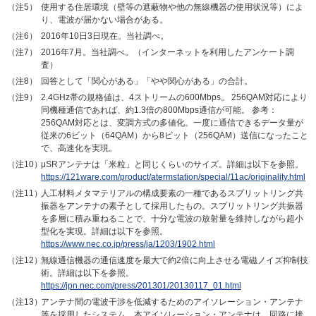
（注5）
使用する住居環境（壁等の遮蔽物や他の無線機器の使用状況等）によ
り、電波が届かない場合がある。
（注6）
2016年10日3日現在。当社調べ。
（注7）
2016年7月。当社調べ。（インターネットを利用したアンケート調
査）
（注8）
回答として「関心がある」「やや関心がある」の合計。
（注9）
2.4GHz帯の規格値は、4ストリームの600Mbps。 256QAM対応により
同機種通信であれば、約1.3倍の800Mbps通信が可能。 参考：
256QAM対応とは、変調方式の多値化。一度に通信できるデータ量が
従来の6ビット（64QAM）から8ビット（256QAM）送信になったこと
で、高速化を実現。
（注10）
μSRアンテナは「米粒」と同じくらいのサイズ。詳細は以下を参照。
https://121ware.com/product/atermstation/special/11ac/originality.html
（注11）
人工材料メタマテリアルの構成要素の一種であるスプリットリング共
振器をアンテナの素子として採用したもの。スプリットリング共振器
を多層に積み重ねることで、十分な電波の放射量を維持しながら超小
型化を実現。詳細は以下を参照。
https://www.nec.co.jp/press/ja/1203/1902.html
（注12）
無線通信機器の通信速度を最大で約2倍に向上させる電磁ノイズ抑制技
術。詳細は以下を参照。
https://jpn.nec.com/press/201301/20130117_01.html
（注13）
アンテナ間の電波干渉を低減するためのアイソレーション・アンテナ
等を採用したシステム。本アイソレーション・アンテナは、回路に接