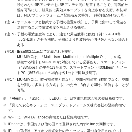
続されないSRアンテナをμSRアンテナ間に配置することで、電気的分
離を可能にし、結果的に実効スループットを向上させる技術。本技術
は、NECプラットフォームズ登録済みの特許。（特許第5947263号）
（注14）
ホームルータと接続する子機の位置を検知し、子機に集中して電波を
送信することで電波強度を向上させる機能。
（注15）
子機の電波強度等により、適切な周波数帯に移動（例：2.4GHz帯
→5GHz帯）させる機能。子機により周波数帯が切り替わらない場合も
ある。
（注16）
IEEE802.11acにて定義される技術。
MU-MIMOは、「Multi User - Multiple Input, Multiple Output」の略。
接続する端末もMU-MIMOに対応している必要あり。スマートフォン
（433Mbps）の場合は3台まで。スマートフォン（433Mbps）とノー
トPC（867Mbps）の場合は各1台まで同時接続可。
（注17）
MU-MIMOは、時分割多重と異なり、空間分割多重（時間でなく、空間
を分割して多重する方式する）のため、3台まで同時に通信することが
可能。
※
「Aterm」、「µSR」、「μEBG」は、日本電気株式会社の登録商標です。
※
「見えて安心ネット」は、NECプラットフォームズ株式会社の登録商標で
す。
※
Wi-Fiは、Wi-Fi Allianceの商標または登録商標です。
※
iPhoneは、米国および他の国々で登録されたApple Inc.の商標です。
※
iPhone商標は、アイホン株式会社のライセンスに基づき使用されていま