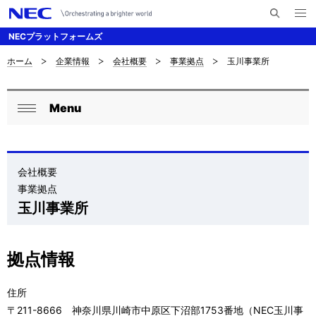
メ
サ
ニ
NECプラットフォームズ
イ
ュ
ー
ト
を
ホーム
企業情報
会社概要
事業拠点
玉川事業所
サ
ナ
内
開
く
検
ビ
イ
索
Menu
ゲ
ロ
ト
閉
ー
ー
じ
内
シ
る
カ
の
会社概要
ョ
事業拠点
ル
現
ン
玉川事業所
ナ
在
ビ
位
拠点情報
ゲ
置
住所
ー
を
〒211-8666 神奈川県川崎市中原区下沼部1753番地（NEC玉川事