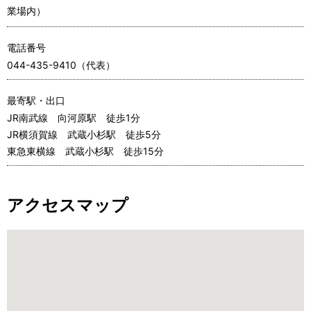
シ
表
業場内）
ョ
示
電話番号
ン
し
044-435-9410（代表）
て
最寄駅・出口
い
JR南武線 向河原駅 徒歩1分
JR横須賀線 武蔵小杉駅 徒歩5分
ま
東急東横線 武蔵小杉駅 徒歩15分
す
。
アクセスマップ