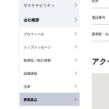
ゲ
住所
サステナビリティ
を
ー
表
電話番号
シ
会社概要
示
ョ
プロフィール
最寄駅・出
し
ン
て
トップメッセージ
い
アク
取締役／執行体制
ま
組織体制
す
。
沿革
事業拠点