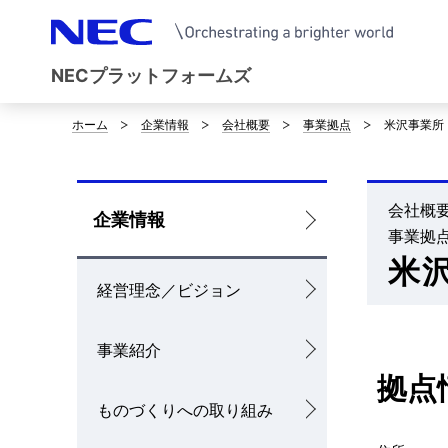
NECプラットフォームズ
ホーム
企業情報
会社概要
事業拠点
米沢事業所
サ
イ
ト
会社概
ロ
企業情報
事業拠
内
ー
米
の
経営理念／ビジョン
カ
現
ル
事業紹介
在
ナ
拠点
位
ものづくりへの取り組み
ビ
置