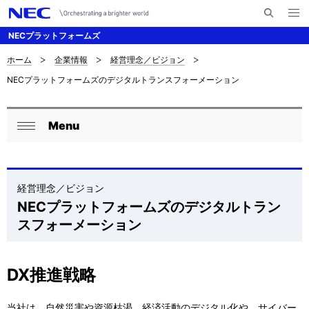
メ
サ
ニ
NECプラットフォームズ
イ
ュ
ー
ト
を
ホーム
企業情報
経営理念／ビジョン
サ
ナ
内
開
NECプラットフォームズのデジタルトランスフォーメーション
く
検
ビ
イ
索
ゲ
ト
Menu
ー
ロ
内
閉
シ
ー
じ
の
ョ
る
カ
経営理念／ビジョン
現
ン
NECプラットフォームズのデジタルトラン
ル
在
スフォーメーション
ナ
位
ビ
置
DX推進戦略
ゲ
を
当社は、自然災害や資源枯渇、経済活動のデジタル化や、サイバー