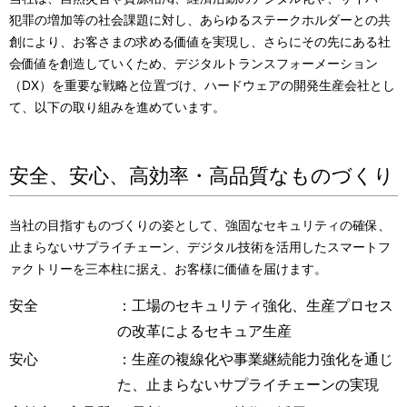
ー
表
犯罪の増加等の社会課題に対し、あらゆるステークホルダーとの共
シ
創により、お客さまの求める価値を実現し、さらにその先にある社
示
会価値を創造していくため、デジタルトランスフォーメーション
ョ
し
（DX）を重要な戦略と位置づけ、ハードウェアの開発生産会社とし
ン
て、以下の取り組みを進めています。
て
い
安全、安心、高効率・高品質なものづくり
ま
す
当社の目指すものづくりの姿として、強固なセキュリティの確保、
。
止まらないサプライチェーン、デジタル技術を活用したスマートフ
ァクトリーを三本柱に据え、お客様に価値を届けます。
安全
：工場のセキュリティ強化、生産プロセス
の改革によるセキュア生産
安心
：生産の複線化や事業継続能力強化を通じ
た、止まらないサプライチェーンの実現