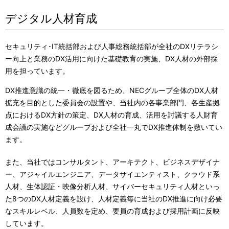
デジタル人材育成
セキュリティ･IT統括部および人事総務統括部が全社のDXリテラシ
ー向上と業務のDX活用に向けた基礎教育の実施、DX人材の外部採
用を担っています。
DX推進意識の統一・徹底を図るため、NECグループ全体のDX人材
拡充を目的とした委員会の設置や、当社内の各事業部門、各生産拠
点におけるDX方針の策定、DX人材の育成、活用を討議する人財育
成会議の実施などグループおよび全社一丸でDX推進体制を敷いてい
ます。
また、当社ではコンサルタント、アーキテクト、ビジネスデザイナ
ー、アジャイルエンジニア、データサイエンティスト、クラウド系
人材、生体認証・映像分析人材、サイバーセキュリティ人材といっ
た8つのDX人材定義を設け、人材定義毎に当社のDX推進に向け必要
なスキルレベル、人員数を定め、要員の育成および採用計画に反映
しています。