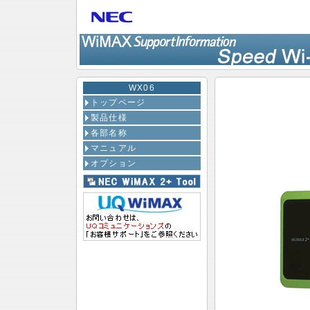
WX06
トップページ
製品仕様
各部名称
マニュアル
オプション