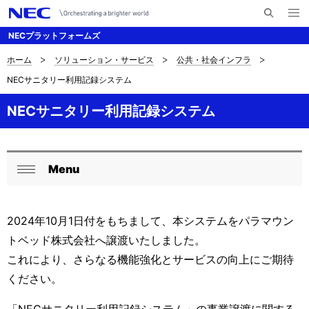
メ
サ
ニ
NECプラットフォームズ
イ
ュ
ー
ト
を
ホーム
ソリューション・サービス
公共・社会インフラ
サ
ナ
内
開
NECサニタリー利用記録システム
く
検
ビ
イ
索
ゲ
NECサニタリー利用記録システム
ト
ー
内
シ
の
Menu
ョ
ロ
閉
現
ン
ー
じ
在
る
2024年10月1日付をもちまして、本システムをパラマウン
カ
トベッド株式会社へ譲渡いたしました。
位
ル
これにより、さらなる機能強化とサービスの向上にご期待
置
ナ
ください。
を
ビ