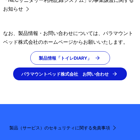
「NECサニタリー利用記録システム」の事業譲渡に関する
表
ゲ
お知らせ
示
ー
し
シ
なお、製品情報・お問い合わせについては、パラマウント
て
ベッド株式会社のホームページからお願いいたします。
ョ
い
ン
製品情報「トイレDIARY」
ま
す
パラマウントベッド株式会社 お問い合わせ
。
製品（サービス）のセキュリティに関する免責事項