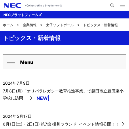
メ
サ
ニ
NECプラットフォームズ
イ
ュ
ー
ト
を
ホーム
企業情報
女子ソフトボール
トピックス・新着情報
サ
ナ
内
開
く
検
ビ
イ
トピックス・新着情報
索
ゲ
ト
ー
内
Menu
シ
ロ
閉
の
ョ
ー
じ
現
ン
2024年7月9日
る
カ
在
7月8日(月)「オリパラレガシー教育推進事業」で磐田市立豊田東小
ル
学校に訪問！
NEW
位
ナ
置
2024年5月17日
ビ
6月1日(土)・2日(日) 第7節 掛川ラウンド イベント情報公開！！
ゲ