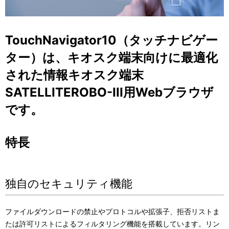
ビ
表
ゲ
示
TouchNavigator10（タッチナビゲー
ー
し
ター）は、キオスク端末向けに最適化
シ
て
された情報キオスク端末
ョ
い
SATELLITEROBO-III用Webブラウザ
ン
ま
です。
す
。
特長
独自のセキュリティ機能
ファイルダウンロードの禁止やプロトコルや拡張子、拒否リストま
たは許可リストによるフィルタリング機能を搭載しています。リン