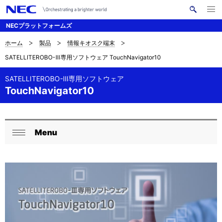
メ
サ
ニ
NECプラットフォームズ
イ
ュ
ー
ト
を
ホーム
製品
情報キオスク端末
サ
ナ
内
開
SATELLITEROBO-Ⅲ専用ソフトウェア TouchNavigator10
く
検
ビ
イ
索
ゲ
SATELLITEROBO-Ⅲ専用ソフトウェア
ト
TouchNavigator10
ー
内
シ
の
ョ
Menu
ロ
現
ン
閉
ー
在
じ
る
カ
位
ル
置
ナ
を