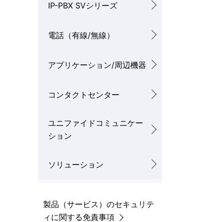
IP-PBX SVシリーズ
ー
を
シ
電話（有線/無線）
表
ョ
示
ン
アプリケーション/周辺機器
し
て
コンタクトセンター
い
ユニファイドコミュニケー
ま
ション
す
ソリューション
。
製品（サービス）のセキュリテ
ィに関する免責事項