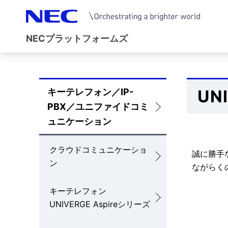
NECプラットフォームズ
サ
イ
キーテレフォン／IP-
UN
ロ
ト
PBX／ユニファイドコミ
ー
ュニケーション
内
カ
の
クラウドコミュニケーショ
誠に勝手
ル
ン
現
ながらく
ナ
在
キーテレフォン
ビ
UNIVERGE Aspireシリーズ
位
ゲ
置