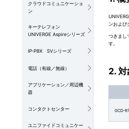
クラウドコミュニケーショ
ル
ン
UNIVE
ナ
ンおよび
キーテレフォン
ビ
UNIVERGE Aspireシリーズ
つきまし
ゲ
す。
IP-PBX SVシリーズ
ー
シ
電話（有線／無線）
2. 
ョ
アプリケーション／周辺機
ン
器
コンタクトセンター
GCD-R
ユニファイドコミュニケー