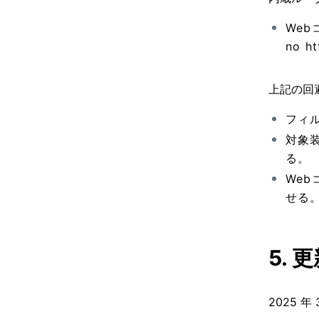
We
no h
上記の回
フィ
対象
る。
We
せる
5. 
2025 