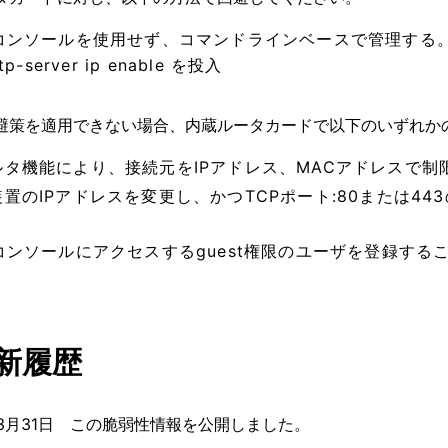
bコンソールを使用せず、コマンドラインベースで管理する
ttp-server ip enable を投入
避策を適用できない場合、内蔵ルータカードで以下のいずれか
ルタ機能により、接続元をIPアドレス、MACアドレスで制
装置のIPアドレスを変更し、かつTCPポート:80または4
bコンソールにアクセスするguest権限のユーザを登録す
。
更新履歴
年 3月31日 この脆弱性情報を公開しました。