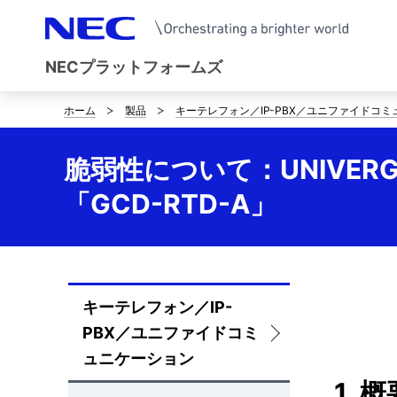
NECプラットフォームズ
ホーム
製品
キーテレフォン／IP-PBX／ユニファイドコ
サ
イ
脆弱性について：UNIVERG
ト
「GCD-RTD-A」
内
の
現
キーテレフォン／IP-
ロ
在
PBX／ユニファイドコミ
ー
位
ュニケーション
カ
1. 
置