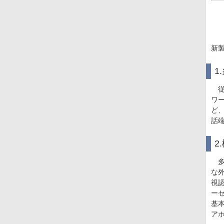
新
1
従
ワ
ど
話
2
多
な
視
ー
基
ア