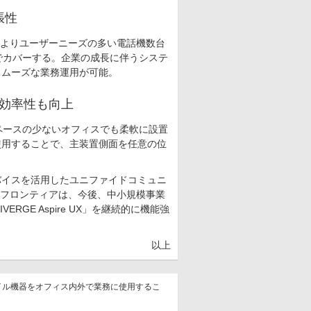
張性
従来よりユーザーニーズの多い電話機数台
」1機種でカバーする。企業の成長に伴うシステ
スムーズな業務運用が可能。
守効率性も向上
ペースの少ないオフィスでも柔軟に設置
使用することで、主装置側面を任意の位
イスを活用したユニファイドコミュニ
インフロンティアは、今後、中小規模事業
GE Aspire UX」を継続的に機能強
以上
有のモバイル機器をオフィス内外で業務に使用するこ