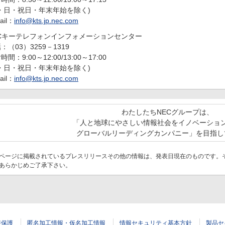
・日・祝日・年末年始を除く)
ail：
info@kts.jp.nec.com
ECキーテレフォンインフォメーションセンター
：（03）3259－1319
時間：9:00～12:00/13:00～17:00
・日・祝日・年末年始を除く)
ail：
info@kts.jp.nec.com
わたしたちNECグループは、
「人と地球にやさしい情報社会をイノベーショ
グローバルリーディングカンパニー」を目指し
ページに掲載されているプレスリリースその他の情報は、発表日現在のものです。
あらかじめご了承下さい。
報保護
匿名加工情報・仮名加工情報
情報セキュリティ基本方針
製品セ