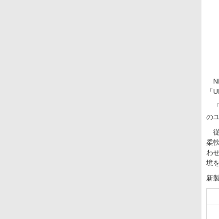
N
「U
「U
のユ
従
柔
わ
境
新