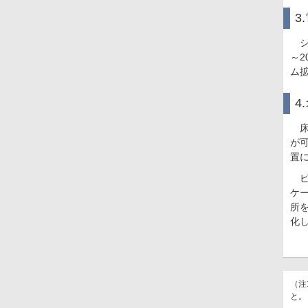
3
シ
～2
ム
4
床
が
置
ビ
ケー
所を
化
（注
と。