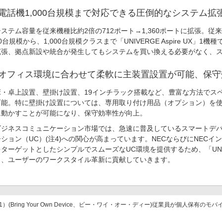
.電話機1,000台規模まで対応できる圧倒的なシステム拡
ステム容量を従来機種比約2倍の712ポート→1,360ポートに拡張。
0台規模から、1,000台規模クラスまで「UNIVERGE Aspire UX
拡張、拠点新設や統合が発生してもシステムを買い換える必要がなく、
.オフィス環境に合わせて柔軟に主装置設置が可能、保
・卓上設置、壁掛け設置、19インチラック搭載など、豊富な方法でス
可能。特に壁掛け設置については、専用取り付け用品（オプション）を
に動かすことが可能になり、保守効率性が向上。
ジネスコミュニケーション市場では、急速に普及しているスマートデバ
ション（UC）(注4)への関心が高まっています。NECならびにNEC
ターゲットとしたシンプルでスムーズなUC環境を提供するため、「UNIVER
し、ユーザーのワークスタイル革新に貢献していきます。
1）(Bring Your Own Device、ビー・ワイ・オー・ディー)従業員が個人保