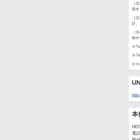
（注
現す
（注
計、
（注
術や
※｢
※｢
※そ
U
http
本
N
電話
受付