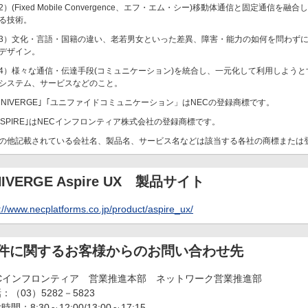
2）(Fixed Mobile Convergence、エフ・エム・シー)移動体通信と固定通
る技術。
3）文化・言語・国籍の違い、老若男女といった差異、障害・能力の如何を問わず
デザイン。
4）様々な通信・伝達手段(コミュニケーション)を統合し、一元化して利用しよう
システム、サービスなどのこと。
UNIVERGE｣「ユニファイドコミュニケーション」はNECの登録商標です。
ASPIRE｣はNECインフロンティア株式会社の登録商標です。
の他記載されている会社名、製品名、サービス名などは該当する各社の商標または
NIVERGE Aspire UX 製品サイト
://www.necplatforms.co.jp/product/aspire_ux/
件に関するお客様からのお問い合わせ先
ECインフロンティア 営業推進本部 ネットワーク営業推進部
：（03）5282－5823
時間：8:30～12:00/13:00～17:15