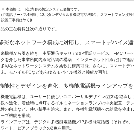
※ 本価格は、下記内容の想定システム価格です。
(IP電話サービス4回線、12ボタンデジタル多機能電話機8台、スマートフォン接
設置工事費は除く])
製品の主な特長は次の通りです。
.多彩なネットワーク構成に対応し、スマートデバイス
来機種から引き続き、主要通信キャリアのIP電話サービス、FMCサー
ークを介した事業所間内線電話網の構築、インターネット回線だけで電
、多彩なネットワークシステムを柔軟に構築可能。さらに、スマートデバ
端末、モバイルPCなどあらゆるモバイル機器と接続が可能。
.機能性とデザインを進化、多機能電話機ラインアップを
機能電話機は、ユーザーに優しいユニバーサルデザイン(注3)を継承し
外観へ進化。着信時に点灯するイルミネーションランプの中央配置、テン
認性の向上など、使い勝手も追求。また、多機能電話機への給電を停止
セーブ機能を搭載。
本ラインアップは、デジタル多機能電話機／IP多機能電話機（それぞれ、ラ
ホワイト、ピアノブラックの2色を用意。