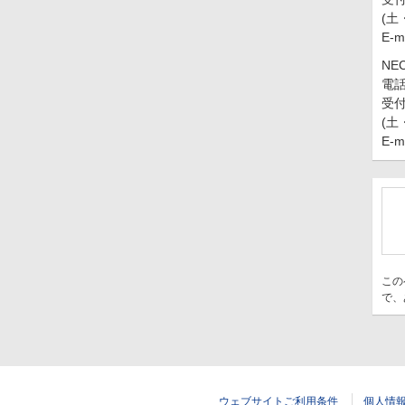
(土
E-m
N
電話
受付
(土
E-m
この
で、
ウェブサイトご利用条件
個人情