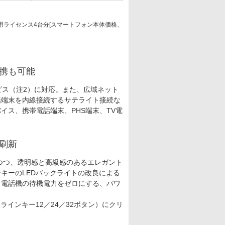
続用ライセンス4台分[スマートフォン本体価格、
連携も可能
ビス（注2）に対応。また、広域ネット
話端末を内線接続するサテライト接続な
イス、携帯電話端末、PHS端末、TV電
刷新
つつ、透明感と高級感のあるエレガント
キーのLEDバックライトの改良による
し電話機の待機電力をゼロにする、パワ
インキー12／24／32ボタン）にクリ