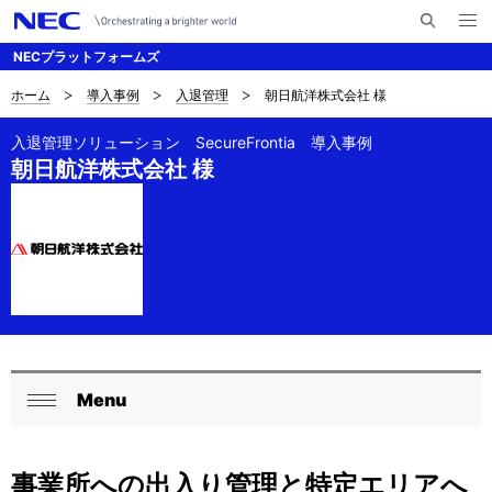
メ
サ
ニ
NECプラットフォームズ
イ
ュ
ー
ト
を
ホーム
導入事例
入退管理
朝日航洋株式会社 様
サ
ナ
内
開
く
検
ビ
イ
入退管理ソリューション SecureFrontia 導入事例
索
朝日航洋株式会社 様
ゲ
ト
ー
内
シ
の
ョ
現
ン
在
位
Menu
ロ
閉
置
ー
じ
を
事業所への出入り管理と特定エリアへ
る
カ