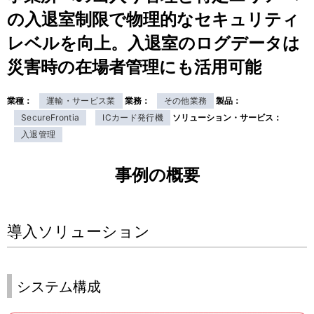
表
の入退室制限で物理的なセキュリティ
ル
示
レベルを向上。入退室のログデータは
ナ
し
災害時の在場者管理にも活用可能
ビ
て
ゲ
業種：
運輸・サービス業
業務：
その他業務
製品：
い
SecureFrontia
ICカード発行機
ソリューション・サービス：
ー
入退管理
ま
シ
す
事例の概要
ョ
。
ン
導入ソリューション
システム構成