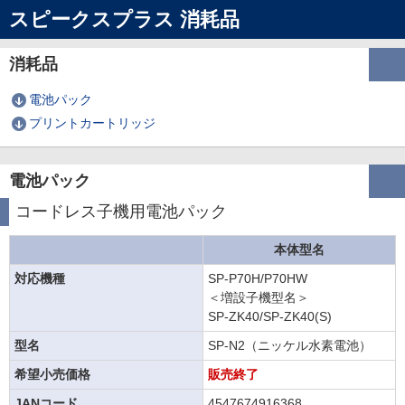
スピークスプラス 消耗品
消耗品
電池パック
プリントカートリッジ
電池パック
コードレス子機用電池パック
本体型名
対応機種
SP-P70H/P70HW
＜増設子機型名＞
SP-ZK40/SP-ZK40(S)
型名
SP-N2（ニッケル水素電池）
希望小売価格
販売終了
JANコード
4547674916368