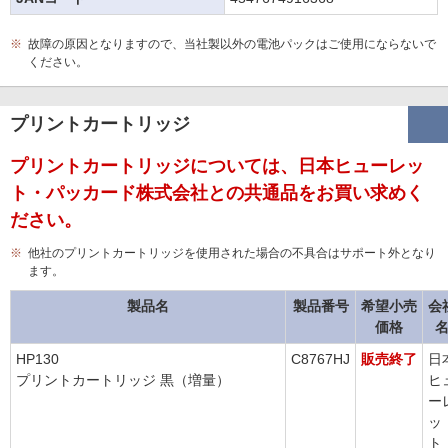
※
故障の原因となりますので、当社製以外の電池パックはご使用にならないで
ください。
プリントカートリッジ
プリントカートリッジについては、日本ヒューレッ
ト・パッカード株式会社との共通品をお買い求めく
ださい。
※
他社のプリントカートリッジを使用された場合の不具合はサポート外となり
ます。
製品名
製品番号
希望小売
会
価格
HP130
C8767HJ
販売終了
日
プリントカートリッジ 黒（増量）
ヒ
ー
ッ
ト