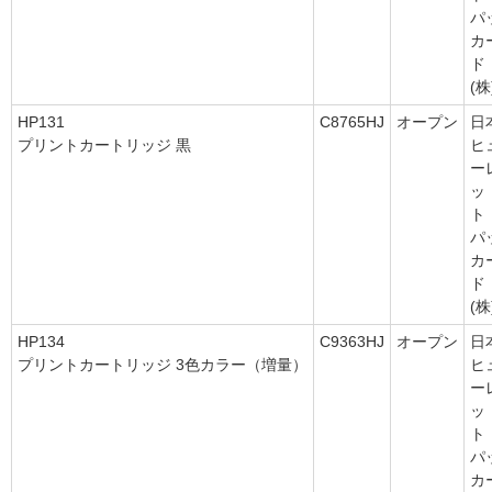
パ
カ
ド
(株
HP131
C8765HJ
オープン
日
プリントカートリッジ 黒
ヒ
ー
ッ
ト
パ
カ
ド
(株
HP134
C9363HJ
オープン
日
プリントカートリッジ 3色カラー（増量）
ヒ
ー
ッ
ト
パ
カ