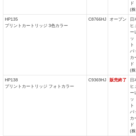
ド
(株
HP135
C8766HJ
オープン
日
プリントカートリッジ 3色カラー
ヒ
ー
ッ
ト
パ
カ
ド
(株
HP138
C9369HJ
販売終了
日
プリントカートリッジ フォトカラー
ヒ
ー
ッ
ト
パ
カ
ド
(株