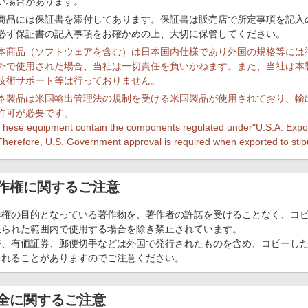
い場合があります。
商品には保証書を添付してあります。保証書は販売店で所定事項を記入
必ず保証書の記入事項をお確かめの上、大切に保管してください。
本商品（ソフトウェアを含む）は日本国内仕様であり外国の規格等には
外で使用された場合、当社は一切責任を負いかねます。また、当社は本
技術サポート等は行っておりません。
本製品は米国輸出管理法の規制を受ける米国製品が使用されており、輸
許可が必要です。
These equipment contain the components regulated under"U.S.A. Export
Therefore, U.S. Government approval is required when exported to stip
作権に関するご注意
作権の目的となっている著作物を、著作者の許諾を受けることなく、コピ
限られた範囲内で使用する場合を除き禁止されています。
幣、有価証券、郵便切手などは外国で発行されたものを含め、コピーし
られることがありますのでご注意ください。
全に関するご注意