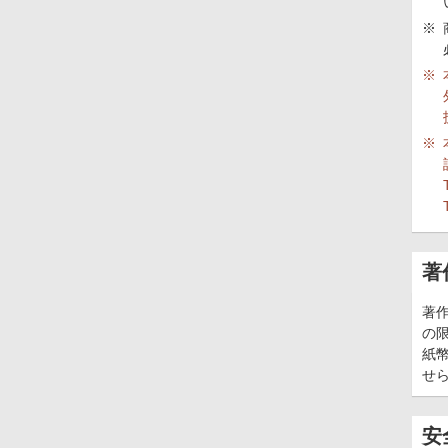
※
※
※
著
著
の
紙
せ
安