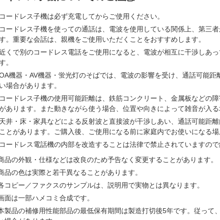
コードレス子機は必ず充電してからご使用ください。
コードレス子機を使っての通話は、電波を使用している関係上、第三者
す。重要な会話は、親機をご使用いただくことをおすすめします。
近くで別のコードレス電話をご使用になると、電波が相互に干渉しあっ
す。
OA機器・AV機器・蛍光灯のそばでは、電波の影響を受け、通話可能距
い場合があります。
コードレス子機の使用可能距離は、鉄筋コンクリート、金属板などの障
があります。また動きながら使う場合、位置や向きによって雑音が入る
天井・床・家具などによる反射波と直接波が干渉しあい、通話可能距離
ことがあります。ご購入後、ご使用になる前に家庭内でお使いになる場
コードレス電話機の内部を改造することは法律で禁止されていますので
商品の外観・仕様などは改良のため予告なく変更することがあります。
商品の色は実際と若干異なることがあります。
各コピー／ファクスのサンプルは、説明用で実物とは異なります。
画面は一部ハメコミ合成です。
本製品の補修用性能部品の最低保有期間は製造打切後5年です。従って