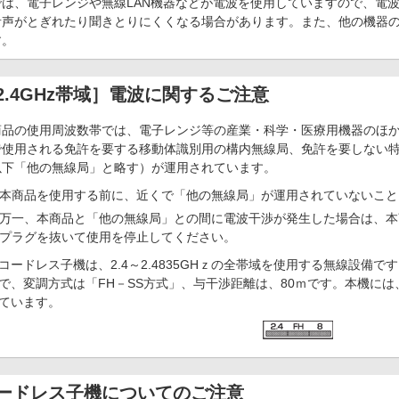
では、電子レンジや無線LAN機器などが電波を使用していますので、電
音声がとぎれたり聞きとりにくくなる場合があります。また、他の機器
す。
2.4GHz帯域］電波に関するご注意
商品の使用周波数帯では、電子レンジ等の産業・科学・医療用機器のほ
で使用される免許を要する移動体識別用の構内無線局、免許を要しない
以下「他の無線局」と略す）が運用されています。
本商品を使用する前に、近くで「他の無線局」が運用されていないこと
万一、本商品と「他の無線局」との間に電波干渉が発生した場合は、本
プラグを抜いて使用を停止してください。
コードレス子機は、2.4～2.4835GHｚの全帯域を使用する無線設備
で、変調方式は「FH－SS方式」、与干渉距離は、80ｍです。本機に
ています。
ードレス子機についてのご注意