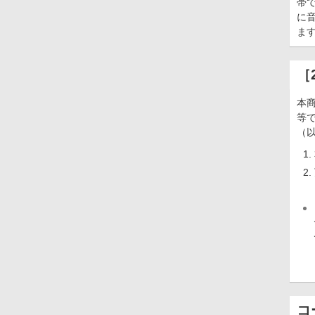
帯
に
ま
［
本
等
（
コ