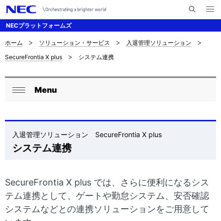
メ
サ
ニ
NECプラットフォームズ
イ
ュ
ー
ト
を
ホーム
ソリューション・サービス
入退管理ソリューション
サ
ナ
内
開
SecureFrontia X plus
システム連携
く
検
ビ
イ
索
ゲ
ト
Menu
ー
ロ
内
閉
シ
ー
じ
の
ョ
る
カ
入退管理ソリューション SecureFrontia X plus
現
ン
システム連携
ル
在
ナ
位
SecureFrontia X plus では、さらに便利になるシス
ビ
置
テム連携として、ゲートや勤怠システム、安否確認
ゲ
システムなどとの連携ソリューションをご用意して